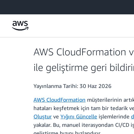
Ana İçeriğe Atla
AWS CloudFormation ve
ile geliştirme geri bildi
Yayınlanma Tarihi:
30 Haz 2026
AWS CloudFormation
müşterilerinin artık
hataları keşfetmek için tam bir tedarik 
Oluştur
ve
Yığını Güncelle
işlemlerinde
d
yakalar. Bu, manuel iterasyondan CI/CD iş
geliştirme hızını hızlandırır.