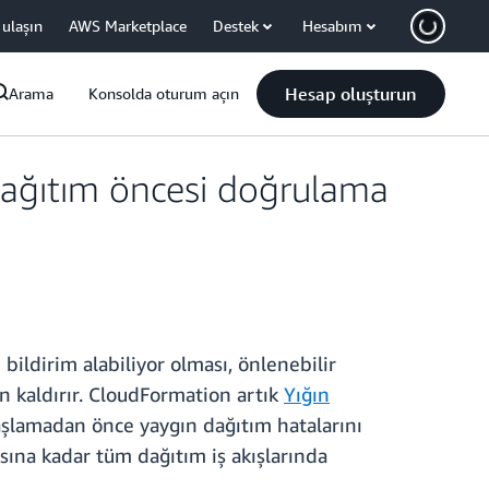
 ulaşın
AWS Marketplace
Destek
Hesabım
Hesap oluşturun
Arama
Konsolda oturum açın
dağıtım öncesi doğrulama
bildirim alabiliyor olması, önlenebilir
n kaldırır. CloudFormation artık
Yığın
başlamadan önce yaygın dağıtım hatalarını
ısına kadar tüm dağıtım iş akışlarında