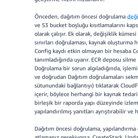
Önceden, dağıtım öncesi doğrulama
deği
ve S3 bucket boşluğu kısıtlamalarını kap
olarak çalışır. Ek olarak, değişiklik küme
sınırları doğrulaması, kaynak oluşturma 
Config kaydı etkin olmayan bir hesaba Co
tanımladığında uyarır. ECR deposu silme 
Doğrulama bir sorun algıladığında, işlemi
ve doğrudan Dağıtım doğrulamaları sekme
sütunundaki bağlantıyı) tıklatarak Cloud
içerir, böylece herhangi bir kaynak tedar
birleşik bir raporda yapı düzeyinde izlem
yapılandırılmış yanıtları ayrıştırabilir ve
Dağıtım öncesi doğrulama, yapılandırma ge
atlamanız gerekiyorsa, CreateStack, Upda