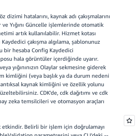
z dizimi hatalarını, kaynak adı çakışmalarını
r ve Yığını Güncelle işlemlerinde otomatik
etimi artık kullanılabilir. Hizmet kotası
g Kaydedici çakışma algılama, şablonunuz
ğu bir hesaba Config Kaydedici
posu hala görüntüler içerdiğinde uyarır.
 veya yığınınızın Olaylar sekmesine giderek
m kimliğini (veya başlık ya da durum nedeni
ntıksal kaynak kimliğini ve özellik yolunu
zeltebilirsiniz. CDK'de, cdk dağıtımı ve cdk
pay zeka temsilcileri ve otomasyon araçları
tkindir. Belirli bir işlem için doğrulamayı
leValidation parametresini veya CLI'deki --