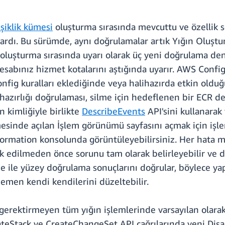
şiklik kümesi
oluşturma sırasında mevcuttu ve özellik sö
sardı. Bu sürümde, aynı doğrulamalar artık Yığın Oluştu
si oluşturma sırasında uyarı olarak üç yeni doğrulama den
hesabınız hizmet kotalarını aştığında uyarır. AWS Confi
nfig kuralları eklediğinde veya halihazırda etkin oldu
hazırlığı doğrulaması, silme için hedeflenen bir ECR de
n kimliğiyle birlikte
DescribeEvents
API'sini kullanarak
sinde açılan İşlem görünümü sayfasını açmak için işle
Formation konsolunda görüntüleyebilirsiniz. Her hata ma
ik edilmeden önce sorunu tam olarak belirleyebilir ve dü
e ile yüzey doğrulama sonuçlarını doğrular, böylece ya
 hemen kendi kendilerini düzeltebilir.
rektirmeyen tüm yığın işlemlerinde varsayılan olarak e
teStack ve CreateChangeSet API çağrılarında yeni Disab