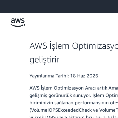
Ana İçeriğe Atla
AWS İşlem Optimizasyon
geliştirir
Yayınlanma Tarihi:
18 Haz 2026
AWS İşlem Optimizasyon Aracı artık Amazo
gelişmiş görünürlük sunuyor. İşlem Optim
biriminizin sağlanan performansının öte
(VolumeIOPSExceededCheck ve VolumeThro
yüksek IOPS veya aktarım hızı ani artışl