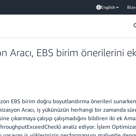
English
Bize
 Aracı, EBS birim önerilerini e
n EBS birim doğru boyutlandırma önerileri sunarken IO
izasyon Aracı, iş yükünüzün herhangi bir zamanda sürek
sine çıkarmaya çalışıp çalışmadığını bildiren iki ek 
ughputExceedCheck) analiz ediyor. İşlem Optimizasyo
arı yaşayan iş yüklerinizin performansını maliyetle den