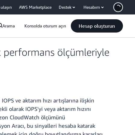
 ulaşın
AWS Marketplace
Destek
Hesabım
Hesap oluşturun
Arama
Konsolda oturum açın
k performans ölçümleriyle
PS ve aktarım hızı artışlarına ilişkin
li olarak IOPS'yi veya aktarım hızını
Amazon CloudWatch ölçümünü
n Aracı, bu sinyalleri hesaba katarak
gelemek için doğru boyutlandırma kararları