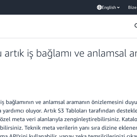
English
Bize
 artık iş bağlamı ve anlamsal a
iş bağlamının ve anlamsal aramanın önizlemesini duyurd
ardımcı oluyor. Artık S3 Tabloları tarafından destekl
zel meta veri alanlarıyla zenginleştirebilirsiniz. Kataloğ
lirsiniz. Teknik meta verilerin yanı sıra dizine eklene
a API'sini kullanabilir, yapay zeka temsilcilerinizi çık