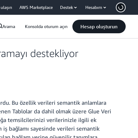
 ulaşın
AWS Marketplace
Destek
Hesabım
Hesap oluşturun
Arama
Konsolda oturum açın
ramayı destekliyor
u. Bu özellik verileri semantik anlamlara
enen Tablolar da dahil olmak üzere Glue Veri
a temsilcilerinizi verilerinizle ilgili ek
n iş bağlamı sayesinde verileri semantik
arılan bağlam yerine güvenilir tanımlara