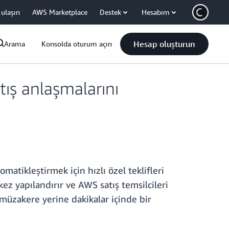
 ulaşın
AWS Marketplace
Destek
Hesabım
Hesap oluşturun
Arama
Konsolda oturum açın
tış anlaşmalarını
matikleştirmek için hızlı özel teklifleri
 kez yapılandırır ve AWS satış temsilcileri
müzakere yerine dakikalar içinde bir