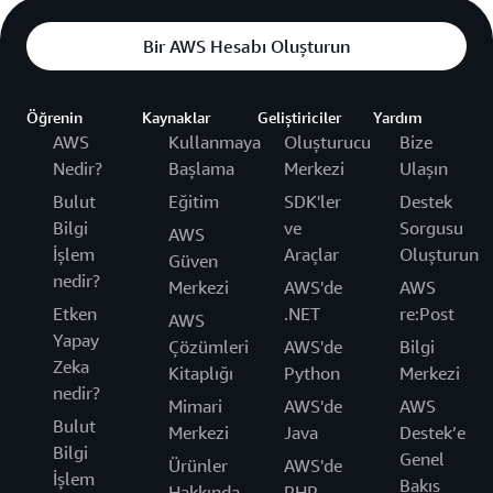
Bir AWS Hesabı Oluşturun
Öğrenin
Kaynaklar
Geliştiriciler
Yardım
AWS
Kullanmaya
Oluşturucu
Bize
Nedir?
Başlama
Merkezi
Ulaşın
Bulut
Eğitim
SDK'ler
Destek
Bilgi
ve
Sorgusu
AWS
İşlem
Araçlar
Oluşturun
Güven
nedir?
Merkezi
AWS'de
AWS
Etken
.NET
re:Post
AWS
Yapay
Çözümleri
AWS'de
Bilgi
Zeka
Kitaplığı
Python
Merkezi
nedir?
Mimari
AWS'de
AWS
Bulut
Merkezi
Java
Destek’e
Bilgi
Genel
Ürünler
AWS'de
İşlem
Bakış
Hakkında
PHP