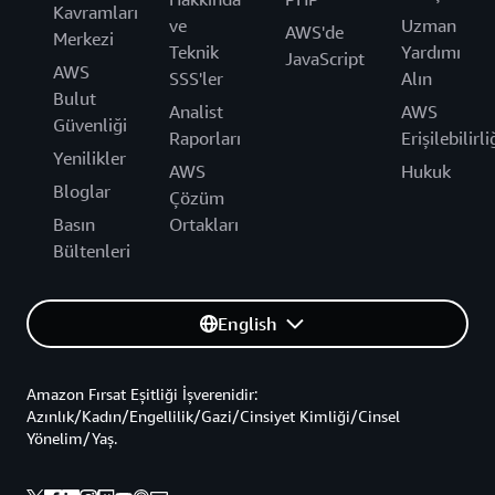
Kavramları
ve
Uzman
AWS'de
Merkezi
Teknik
Yardımı
JavaScript
AWS
SSS'ler
Alın
Bulut
Analist
AWS
Güvenliği
Raporları
Erişilebilirli
Yenilikler
AWS
Hukuk
Bloglar
Çözüm
Basın
Ortakları
Bültenleri
English
Amazon Fırsat Eşitliği İşverenidir:
Azınlık/Kadın/Engellilik/Gazi/Cinsiyet Kimliği/Cinsel
Yönelim/Yaş.