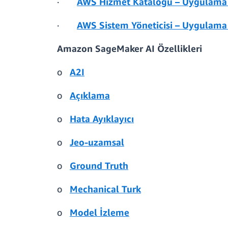
·
AWS Hizmet Kataloğu – Uygulama 
·
AWS Sistem Yöneticisi – Uygulama 
Amazon SageMaker AI Özellikleri
o
A2I
o
Açıklama
o
Hata Ayıklayıcı
o
Jeo-uzamsal
o
Ground Truth
o
Mechanical Turk
o
Model İzleme