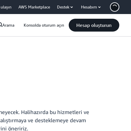
 ulaşın
AWS Marketplace
Destek
Hesabım
Hesap oluşturun
Arama
Konsolda oturum açın
meyecek. Halihazırda bu hizmetleri ve
i çalıştırmaya ve desteklemeye devam
ni öneririz.