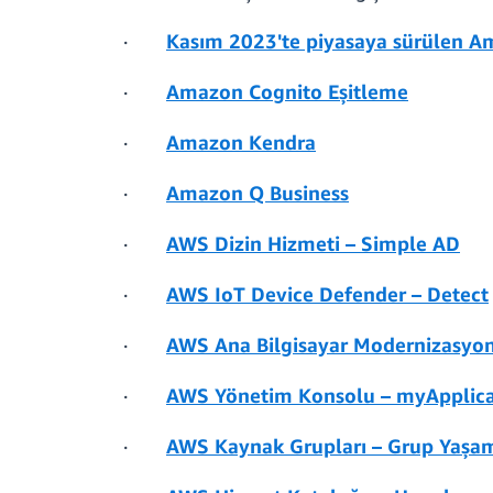
·
Kasım 2023'te piyasaya sürülen Am
·
Amazon Cognito Eşitleme
·
Amazon Kendra
·
Amazon Q Business
·
AWS Dizin Hizmeti – Simple AD
·
AWS IoT Device Defender – Detect
·
AWS Ana Bilgisayar Modernizasyon
·
AWS Yönetim Konsolu – myApplica
·
AWS Kaynak Grupları – Grup Yaşam