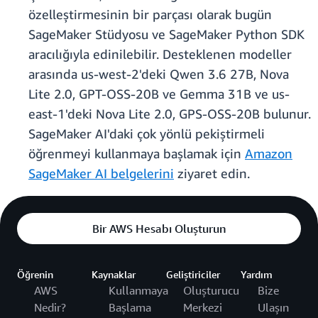
özelleştirmesinin bir parçası olarak bugün
SageMaker Stüdyosu ve SageMaker Python SDK
aracılığıyla edinilebilir. Desteklenen modeller
arasında us-west-2'deki Qwen 3.6 27B, Nova
Lite 2.0, GPT-OSS-20B ve Gemma 31B ve us-
east-1'deki Nova Lite 2.0, GPS-OSS-20B bulunur.
SageMaker AI'daki çok yönlü pekiştirmeli
öğrenmeyi kullanmaya başlamak için
Amazon
SageMaker AI belgelerini
ziyaret edin.
Bir AWS Hesabı Oluşturun
Öğrenin
Kaynaklar
Geliştiriciler
Yardım
AWS
Kullanmaya
Oluşturucu
Bize
Nedir?
Başlama
Merkezi
Ulaşın