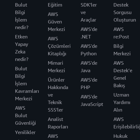
Bulut
Eğitim
SDK'ler
Destek
Bilgi
ve
Sorgusu
AWS
İşlem
Araçlar
Oluşturun
Güven
nedir?
Merkezi
AWS'de
AWS
Etken
.NET
re:Post
AWS
Yapay
Çözümleri
AWS'de
Bilgi
Zeka
Kitaplığı
Python
Merkezi
nedir?
Mimari
AWS'de
AWS
Bulut
Merkezi
Java
Destek’e
Bilgi
Genel
Ürünler
AWS'de
İşlem
Bakış
Hakkında
PHP
Kavramları
ve
Uzman
AWS'de
Merkezi
Teknik
Yardımı
JavaScript
AWS
SSS'ler
Alın
Bulut
Analist
AWS
Güvenliği
Raporları
Erişilebilirli
Yenilikler
AWS
Hukuk