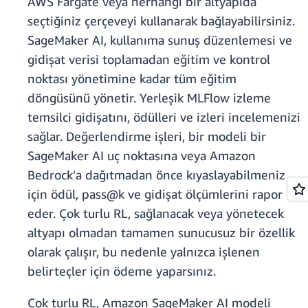
AWS Fargate veya herhangi bir altyapıda
seçtiğiniz çerçeveyi kullanarak bağlayabilirsiniz.
SageMaker AI, kullanıma sunuş düzenlemesi ve
gidişat verisi toplamadan eğitim ve kontrol
noktası yönetimine kadar tüm eğitim
döngüsünü yönetir. Yerleşik MLFlow izleme
temsilci gidişatını, ödülleri ve izleri incelemenizi
sağlar. Değerlendirme işleri, bir modeli bir
SageMaker AI uç noktasına veya Amazon
Bedrock'a dağıtmadan önce kıyaslayabilmeniz
için ödül, pass@k ve gidişat ölçümlerini rapor
eder. Çok turlu RL, sağlanacak veya yönetecek
altyapı olmadan tamamen sunucusuz bir özellik
olarak çalışır, bu nedenle yalnızca işlenen
belirteçler için ödeme yaparsınız.
Çok turlu RL, Amazon SageMaker AI modeli