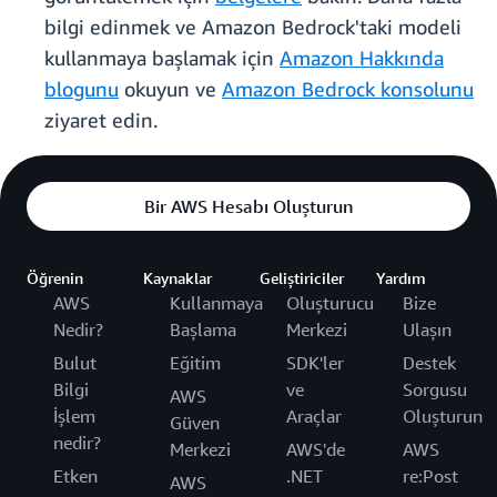
bilgi edinmek ve Amazon Bedrock'taki modeli
kullanmaya başlamak için
Amazon Hakkında
blogunu
okuyun ve
Amazon Bedrock konsolunu
ziyaret edin.
Bir AWS Hesabı Oluşturun
Öğrenin
Kaynaklar
Geliştiriciler
Yardım
AWS
Kullanmaya
Oluşturucu
Bize
Nedir?
Başlama
Merkezi
Ulaşın
Bulut
Eğitim
SDK'ler
Destek
Bilgi
ve
Sorgusu
AWS
İşlem
Araçlar
Oluşturun
Güven
nedir?
Merkezi
AWS'de
AWS
Etken
.NET
re:Post
AWS