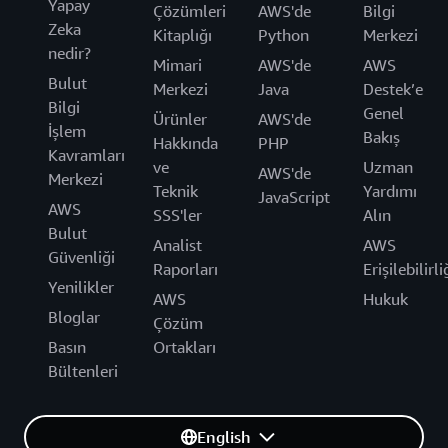
Yapay
Çözümleri
AWS'de
Bilgi
Zeka
Kitaplığı
Python
Merkezi
nedir?
Mimari
AWS'de
AWS
Bulut
Merkezi
Java
Destek’e
Bilgi
Genel
Ürünler
AWS'de
İşlem
Bakış
Hakkında
PHP
Kavramları
ve
Uzman
AWS'de
Merkezi
Teknik
Yardımı
JavaScript
AWS
SSS'ler
Alın
Bulut
Analist
AWS
Güvenliği
Raporları
Erişilebilirli
Yenilikler
AWS
Hukuk
Bloglar
Çözüm
Basın
Ortakları
Bültenleri
English