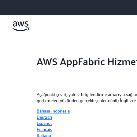
Ana İçeriğe Atla
AWS AppFabric Hizmet
Aşağıdaki çeviri, yalnız bilgilendirme amacıyla sağlan
gecikmeleri yüzünden gerçekleşenler dâhil) İngilizce 
Bahasa Indonesia
Deutsch
Español
Français
Italiano