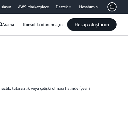
 ulaşın
AWS Marketplace
Destek
Hesabım
Hesap oluşturun
Arama
Konsolda oturum açın
lık, tutarsızlık veya çelişki olması hâlinde (çeviri