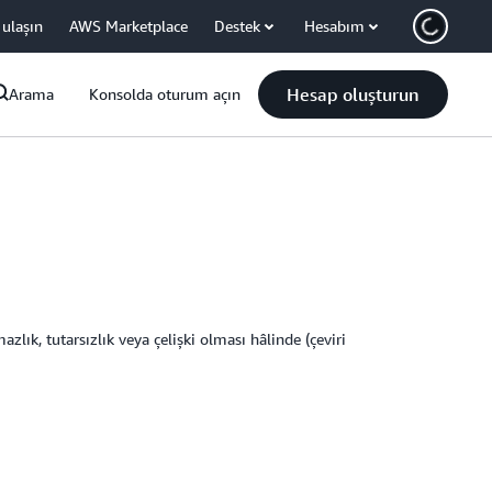
 ulaşın
AWS Marketplace
Destek
Hesabım
Hesap oluşturun
Arama
Konsolda oturum açın
lık, tutarsızlık veya çelişki olması hâlinde (çeviri