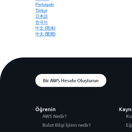
Português
Türkçe
日本語
한국어
中文 (简体)
中文 (繁體)
Bir AWS Hesabı Oluşturun
Öğrenin
Kayn
AWS Nedir?
Ku
Bulut Bilgi İşlem nedir?
Eğ