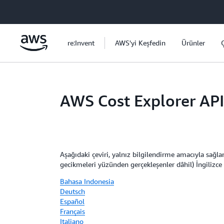
Ana İçeriğe Atla
re:Invent
AWS'yi Keşfedin
Ürünler
AWS Cost Explorer API
Aşağıdaki çeviri, yalnız bilgilendirme amacıyla sağlan
gecikmeleri yüzünden gerçekleşenler dâhil) İngilizce 
Bahasa Indonesia
Deutsch
Español
Français
Italiano