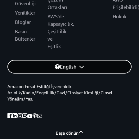
Güvenliği
Ortakları
Erişilebilirli
Yenilikler
AWS'de
Hukuk
Bloglar
Kapsayıcılık,
Basın
Çeşitlilik
Bültenleri
ve
Eşitlik
English
Amazon Fırsat Eşitliği İşverenidir:
Azınlık/Kadın/Engellilik/Gazi/Cinsiyet Kimliği/Cinsel
Yönelim/Yaş.
Başa dönün