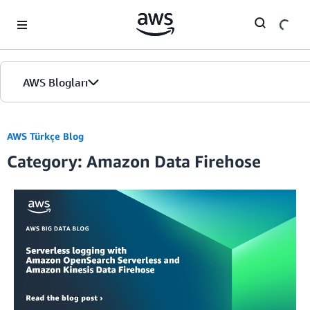
Skip to Main Content
AWS Blogları
Giriş
AWS Türkçe Blog
Category: Amazon Data Firehose
Sürümler