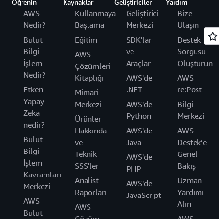
Öğrenin
Kaynaklar
Geliştiriciler
Yardım
AWS
Kullanmaya
Geliştirici
Bize
Nedir?
Başlama
Merkezi
Ulaşın
Bulut
Eğitim
SDK'lar
Destek
Bilgi
ve
Sorgusu
AWS
İşlem
Araçlar
Oluşturun
Çözümleri
Nedir?
Kitaplığı
AWS'de
AWS
Etken
.NET
re:Post
Mimari
Yapay
Merkezi
AWS'de
Bilgi
Zeka
Python
Merkezi
Ürünler
nedir?
Hakkında
AWS'de
AWS
Bulut
ve
Java
Destek’e
Bilgi
Teknik
Genel
AWS'de
İşlem
SSS'ler
Bakış
PHP
Kavramları
Analist
Uzman
AWS'de
Merkezi
Raporları
Yardımı
JavaScript
AWS
Alın
AWS
Bulut
Çözüm
AWS