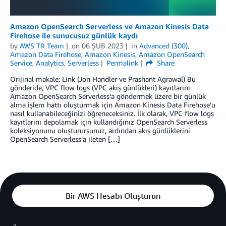
Amazon OpenSearch Serverless ve Amazon Kinesis Data
Firehose ile sunucusuz günlük kaydı
by
AWS TR Team
on
06 ŞUB 2023
in
Advanced (300)
,
Amazon Data Firehose
,
Amazon Kinesis
,
Amazon OpenSearch
Service
,
Analytics
,
Serverless
Permalink
Share
Orijinal makale: Link (Jon Handler ve Prashant Agrawal) Bu
gönderide, VPC flow logs (VPC akış günlükleri) kayıtlarını
Amazon OpenSearch Serverless‘a göndermek üzere bir günlük
alma işlem hattı oluşturmak için Amazon Kinesis Data Firehose‘u
nasıl kullanabileceğinizi öğreneceksiniz. İlk olarak, VPC flow logs
kayıtlarını depolamak için kullandığınız OpenSearch Serverless
koleksiyonunu oluşturursunuz, ardından akış günlüklerini
OpenSearch Serverless’a ileten […]
Bir AWS Hesabı Oluşturun