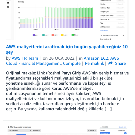
AWS maliyetlerini azaltmak için bugün yapabileceğiniz 10
şey
by
AWS TR Team
on
26 OCA 2022
in
Amazon EC2
,
AWS
Cloud Financial Management
,
Compute
Permalink
Share
Orijinal makale: Link (Roshni Pary) Giriş AWS’nin geniş hizmet ve
fiyatlandırma seçenekleri maliyetlerinizi etkili bir şekilde
yönetme esnekliği sunar ve performansı ve kapasiteyi iş
gereksinimlerinize göre korur. AWS’de maliyet
optimizasyonunun temel süreci aynı kalırken, AWS
maliyetlerinizi ve kullanımınızı izleyin, tasarrufları bulmak için
verileri analiz edin, tasarrufları gerçekleştirmek için harekete
geçin. Bu yazıda, kullanıcı talebindeki değişikliklerle […]