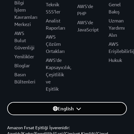
Bilgi
Teknik
Genel
AWS'de
İşlem
SSS'ler
Bakış
PHP
Kavramları
Analist
Uzman
AWS'de
Merkezi
Raporları
Yardımı
JavaScript
AWS
Alın
AWS
Bulut
Çözüm
AWS
Güvenliği
Ortakları
Erişilebilirli
Yenilikler
AWS'de
Hukuk
Bloglar
Kapsayıcılık,
Basın
Çeşitlilik
Bültenleri
ve
Eşitlik
English
Amazon Fırsat Eşitliği İşverenidir:
Azınlık/Kadın/Engellilik/Gazi/Cinsiyet Kimliği/Cinsel