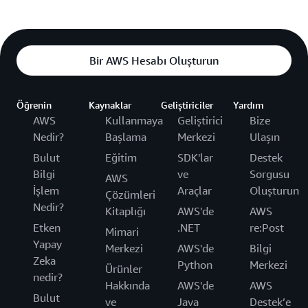
Bir AWS Hesabı Oluşturun
Öğrenin
Kaynaklar
Geliştiriciler
Yardım
AWS
Kullanmaya
Geliştirici
Bize
Nedir?
Başlama
Merkezi
Ulaşın
Bulut
Eğitim
SDK'lar
Destek
Bilgi
ve
Sorgusu
AWS
İşlem
Araçlar
Oluşturun
Çözümleri
Nedir?
Kitaplığı
AWS'de
AWS
Etken
.NET
re:Post
Mimari
Yapay
Merkezi
AWS'de
Bilgi
Zeka
Python
Merkezi
Ürünler
nedir?
Hakkında
AWS'de
AWS
Bulut
ve
Java
Destek’e