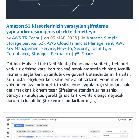
Amazon S3 klasörlerinizin varsayılan şifreleme
yapılandırmasını geniş ölçekte denetleyin
by
AWS TR Team
on
03 MAR 2023
in
Amazon Simple
Storage Service (S3)
,
AWS Cloud Financial Management
,
AWS
Key Management Service
,
How-To
,
Security, Identity, &
Compliance
,
Storage
Permalink
Share
Orijinal Makale: Link (Neil Mehta) Depolanan verileri şifrelemek
yetkisiz erişime karşı koruma sağlamak amacıyla ek bir güvenlik
katmanı sağlarken, uyumluluk ve güvenlik standartlarını karşılar.
Kuruluşlar ölçeklenirken, şifreleme anahtarlarını yönetmenin
yükünü en aza indirmek için şifreleme uygulamayı standart hale
getirmek kritik önem taşır. Şifreleme standartlarına sahip
olmayan kuruluşlar, gerektiğinde kritik verilere erişemeyecek
durumda kalabilir. Şifreleme standartlarını […]