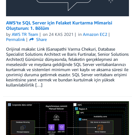
AWS’te SQL Server için Felaket Kurtarma Mimarisi
Oluşturun: 1. Bölüm
by
AWS TR Team
on
24 KAS 2021
in
Amazon EC2
Permalink
Share
Orijinal makale: Link (Ganapathi Varma Chekuri, Database
Specialist Solutions Architect ve Baris Furtinalar, Senior Solutions
Architect) Günümüz dünyasında, felaketin gerçekleşmesi an
meselesidir ve meydana geldiğinde SQL Server veritabanlarınızı
kurtarmak ve sistemleri minimum veri kaybı ve aksama süresi ile
çevrimiçi duruma getirmek esastır. SQL Server veritabanı erişimi
kesintisine yanıt vermek ve bundan kurtulmak için yüksek
kullanılabilirlik […]