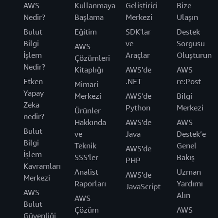
AWS
Kullanmaya
Geliştirici
Bize
Nedir?
Başlama
Merkezi
Ulaşın
Bulut
Eğitim
SDK'lar
Destek
Bilgi
ve
Sorgusu
AWS
İşlem
Araçlar
Oluşturun
Çözümleri
Nedir?
Kitaplığı
AWS'de
AWS
Etken
.NET
re:Post
Mimari
Yapay
Merkezi
AWS'de
Bilgi
Zeka
Python
Merkezi
Ürünler
nedir?
Hakkında
AWS'de
AWS
Bulut
ve
Java
Destek’e
Bilgi
Teknik
Genel
AWS'de
İşlem
SSS'ler
Bakış
PHP
Kavramları
Analist
Uzman
AWS'de
Merkezi
Raporları
Yardımı
JavaScript
AWS
Alın
AWS
Bulut
Çözüm
AWS
Güvenliği