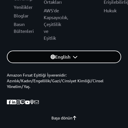
Ortakları
Erişilebilirli
Yenilikler
AWS'de
Hukuk
Bloglar
Kapsayıcılık,
Basın
Çeşitlilik
Bültenleri
ve
Eşitlik
English
Amazon Fırsat Eşitliği İşverenidir:
Azınlık/Kadın/Engellilik/Gazi/Cinsiyet Kimliği/Cinsel
Yönelim/Yaş.
Başa dönün