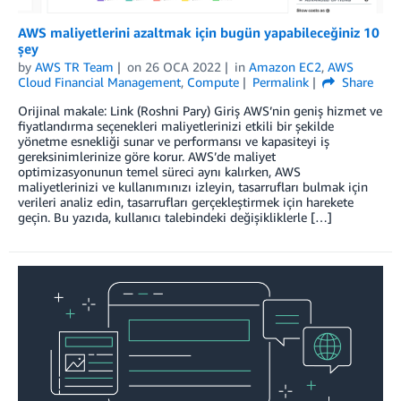
AWS maliyetlerini azaltmak için bugün yapabileceğiniz 10
şey
by
AWS TR Team
on
26 OCA 2022
in
Amazon EC2
,
AWS
Cloud Financial Management
,
Compute
Permalink
Share
Orijinal makale: Link (Roshni Pary) Giriş AWS’nin geniş hizmet ve
fiyatlandırma seçenekleri maliyetlerinizi etkili bir şekilde
yönetme esnekliği sunar ve performansı ve kapasiteyi iş
gereksinimlerinize göre korur. AWS’de maliyet
optimizasyonunun temel süreci aynı kalırken, AWS
maliyetlerinizi ve kullanımınızı izleyin, tasarrufları bulmak için
verileri analiz edin, tasarrufları gerçekleştirmek için harekete
geçin. Bu yazıda, kullanıcı talebindeki değişikliklerle […]