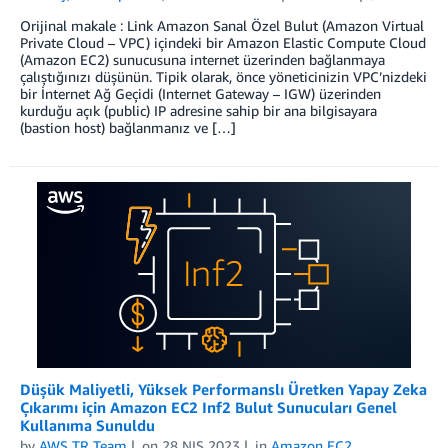
Orijinal makale : Link Amazon Sanal Özel Bulut (Amazon Virtual
Private Cloud – VPC) içindeki bir Amazon Elastic Compute Cloud
(Amazon EC2) sunucusuna internet üzerinden bağlanmaya
çalıştığınızı düşünün. Tipik olarak, önce yöneticinizin VPC’nizdeki
bir İnternet Ağ Geçidi (Internet Gateway – IGW) üzerinden
kurduğu açık (public) IP adresine sahip bir ana bilgisayara
(bastion host) bağlanmanız ve […]
Düşük Maliyetli, Yüksek Performanslı Üretken Yapay Zeka
Çıkarımı için Amazon EC2 Inf2 Bulut Sunucuları Genel
Kullanıma Sunuldu
by
AWS TR Team
on
28 NIS 2023
in
Amazon EC2
,