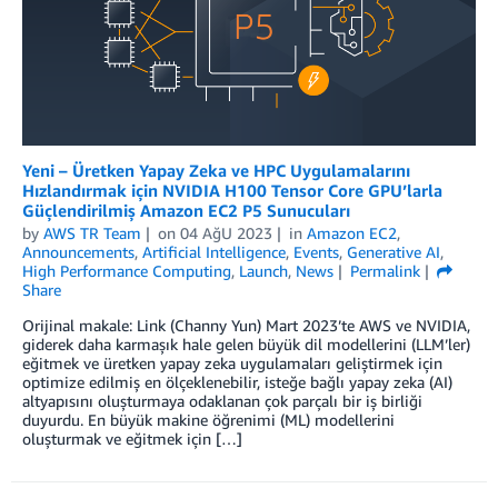
Yeni – Üretken Yapay Zeka ve HPC Uygulamalarını
Hızlandırmak için NVIDIA H100 Tensor Core GPU’larla
Güçlendirilmiş Amazon EC2 P5 Sunucuları
by
AWS TR Team
on
04 AğU 2023
in
Amazon EC2
,
Announcements
,
Artificial Intelligence
,
Events
,
Generative AI
,
High Performance Computing
,
Launch
,
News
Permalink
Share
Orijinal makale: Link (Channy Yun) Mart 2023’te AWS ve NVIDIA,
giderek daha karmaşık hale gelen büyük dil modellerini (LLM’ler)
eğitmek ve üretken yapay zeka uygulamaları geliştirmek için
optimize edilmiş en ölçeklenebilir, isteğe bağlı yapay zeka (AI)
altyapısını oluşturmaya odaklanan çok parçalı bir iş birliği
duyurdu. En büyük makine öğrenimi (ML) modellerini
oluşturmak ve eğitmek için […]