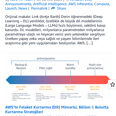
Announcements
,
Artificial Intelligence
,
AWS Inferentia
,
Compute
,
Launch
,
News
Permalink
Share
Orijinal makale: Link (Antje Barth) Derin öğrenmedeki (Deep
Learning – DL) yenilikler, özellikle de büyük dil modellerinin
(Large Language Models – LLMs) hızlı büyümesi, sektörü kasıp
kavurdu. DL modelleri, milyonlarca parametreden milyarlarca
parametreye ulaştı ve heyecan verici yeni yetenekler sergiliyor.
Üretken yapay zeka veya sağlık ve yaşam bilimlerinde ileri
araştırma gibi yeni uygulamaları besliyorlar. AWS, […]
AWS’te Felaket Kurtarma (DR) Mimarisi, Bölüm I: Bulutta
Kurtarma Stratejileri