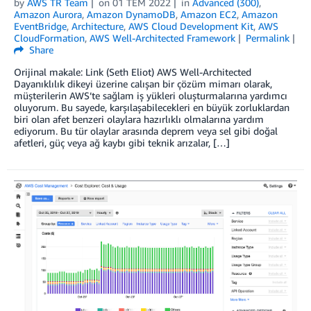
by
AWS TR Team
on
01 TEM 2022
in
Advanced (300)
,
Amazon Aurora
,
Amazon DynamoDB
,
Amazon EC2
,
Amazon
EventBridge
,
Architecture
,
AWS Cloud Development Kit
,
AWS
CloudFormation
,
AWS Well-Architected Framework
Permalink
Share
Orijinal makale: Link (Seth Eliot) AWS Well-Architected
Dayanıklılık dikeyi üzerine calışan bir çözüm mimarı olarak,
müşterilerin AWS’te sağlam iş yükleri oluşturmalarına yardımcı
oluyorum. Bu sayede, karşılaşabilecekleri en büyük zorluklardan
biri olan afet benzeri olaylara hazırlıklı olmalarına yardım
ediyorum. Bu tür olaylar arasında deprem veya sel gibi doğal
afetleri, güç veya ağ kaybı gibi teknik arızalar, […]