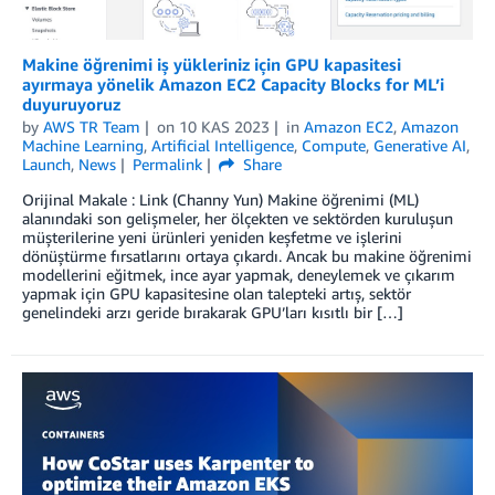
Makine öğrenimi iş yükleriniz için GPU kapasitesi
ayırmaya yönelik Amazon EC2 Capacity Blocks for ML’i
duyuruyoruz
by
AWS TR Team
on
10 KAS 2023
in
Amazon EC2
,
Amazon
Machine Learning
,
Artificial Intelligence
,
Compute
,
Generative AI
,
Launch
,
News
Permalink
Share
Orijinal Makale : Link (Channy Yun) Makine öğrenimi (ML)
alanındaki son gelişmeler, her ölçekten ve sektörden kuruluşun
müşterilerine yeni ürünleri yeniden keşfetme ve işlerini
dönüştürme fırsatlarını ortaya çıkardı. Ancak bu makine öğrenimi
modellerini eğitmek, ince ayar yapmak, deneylemek ve çıkarım
yapmak için GPU kapasitesine olan talepteki artış, sektör
genelindeki arzı geride bırakarak GPU’ları kısıtlı bir […]