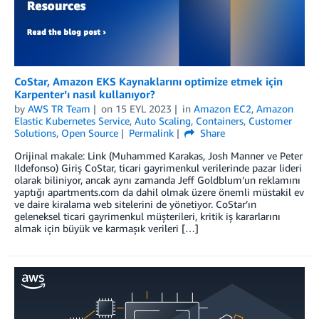
CoStar, Amazon EKS Kaynaklarını optimize etmek için
Karpenter’ı nasıl kullanıyor?
by
AWS TR Team
on
15 EYL 2023
in
Amazon EC2
,
Amazon
Elastic Kubernetes Service
,
Auto Scaling
,
Containers
,
Customer
Solutions
,
Open Source
Permalink
Share
Orijinal makale: Link (Muhammed Karakas, Josh Manner ve Peter
Ildefonso) Giriş CoStar, ticari gayrimenkul verilerinde pazar lideri
olarak biliniyor, ancak aynı zamanda Jeff Goldblum’un reklamını
yaptığı apartments.com da dahil olmak üzere önemli müstakil ev
ve daire kiralama web sitelerini de yönetiyor. CoStar’ın
geleneksel ticari gayrimenkul müşterileri, kritik iş kararlarını
almak için büyük ve karmaşık verileri […]