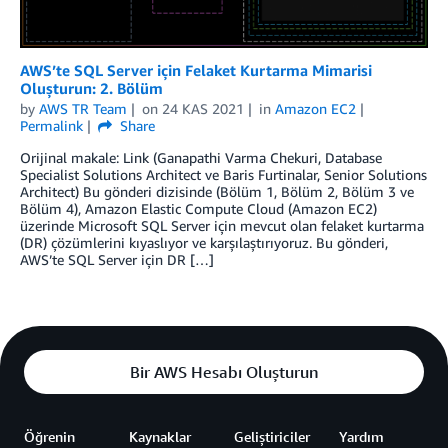
AWS’te SQL Server için Felaket Kurtarma Mimarisi
Oluşturun: 2. Bölüm
by
AWS TR Team
on
24 KAS 2021
in
Amazon EC2
Permalink
Share
Orijinal makale: Link (Ganapathi Varma Chekuri, Database
Specialist Solutions Architect ve Baris Furtinalar, Senior Solutions
Architect) Bu gönderi dizisinde (Bölüm 1, Bölüm 2, Bölüm 3 ve
Bölüm 4), Amazon Elastic Compute Cloud (Amazon EC2)
üzerinde Microsoft SQL Server için mevcut olan felaket kurtarma
(DR) çözümlerini kıyaslıyor ve karşılaştırıyoruz. Bu gönderi,
AWS’te SQL Server için DR […]
Bir AWS Hesabı Oluşturun
Öğrenin
Kaynaklar
Geliştiriciler
Yardım