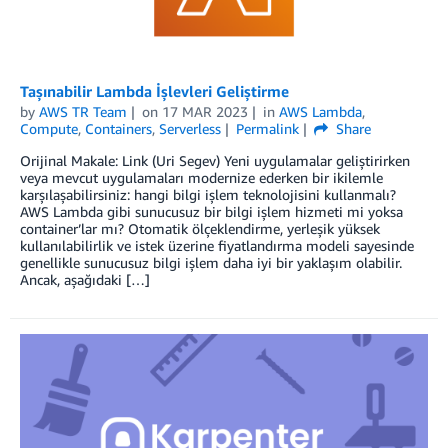
Taşınabilir Lambda İşlevleri Geliştirme
by
AWS TR Team
on
17 MAR 2023
in
AWS Lambda
,
Compute
,
Containers
,
Serverless
Permalink
Share
Orijinal Makale: Link (Uri Segev) Yeni uygulamalar geliştirirken
veya mevcut uygulamaları modernize ederken bir ikilemle
karşılaşabilirsiniz: hangi bilgi işlem teknolojisini kullanmalı?
AWS Lambda gibi sunucusuz bir bilgi işlem hizmeti mi yoksa
container’lar mı? Otomatik ölçeklendirme, yerleşik yüksek
kullanılabilirlik ve istek üzerine fiyatlandırma modeli sayesinde
genellikle sunucusuz bilgi işlem daha iyi bir yaklaşım olabilir.
Ancak, aşağıdaki […]