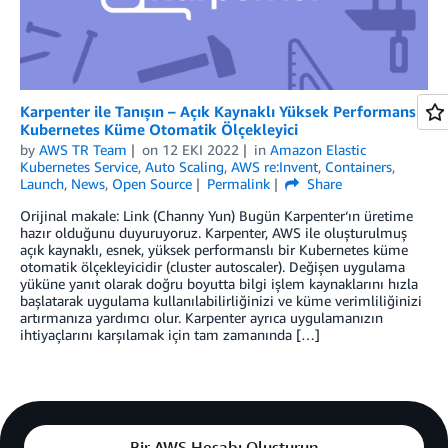
Karpenter ile Tanışın – Açık Kaynaklı Yüksek Performanslı
Kubernetes Küme Otomatik Ölçekleyici
by
AWS TR Team
on
12 EKI 2022
in
Amazon Elastic
Kubernetes Service
,
Auto Scaling
,
AWS re:Invent
,
Containers
,
Launch
,
News
,
Open Source
Permalink
Share
Orijinal makale: Link (Channy Yun) Bugün Karpenter‘ın üretime
hazır olduğunu duyuruyoruz. Karpenter, AWS ile oluşturulmuş
açık kaynaklı, esnek, yüksek performanslı bir Kubernetes küme
otomatik ölçekleyicidir (cluster autoscaler). Değişen uygulama
yüküne yanıt olarak doğru boyutta bilgi işlem kaynaklarını hızla
başlatarak uygulama kullanılabilirliğinizi ve küme verimliliğinizi
artırmanıza yardımcı olur. Karpenter ayrıca uygulamanızın
ihtiyaçlarını karşılamak için tam zamanında […]
Bir AWS Hesabı Oluşturun