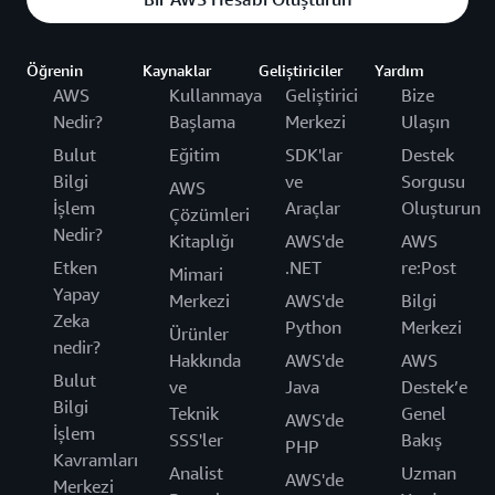
Öğrenin
Kaynaklar
Geliştiriciler
Yardım
AWS
Kullanmaya
Geliştirici
Bize
Nedir?
Başlama
Merkezi
Ulaşın
Bulut
Eğitim
SDK'lar
Destek
Bilgi
ve
Sorgusu
AWS
İşlem
Araçlar
Oluşturun
Çözümleri
Nedir?
Kitaplığı
AWS'de
AWS
Etken
.NET
re:Post
Mimari
Yapay
Merkezi
AWS'de
Bilgi
Zeka
Python
Merkezi
Ürünler
nedir?
Hakkında
AWS'de
AWS
Bulut
ve
Java
Destek’e
Bilgi
Teknik
Genel
AWS'de
İşlem
SSS'ler
Bakış
PHP
Kavramları
Analist
Uzman
AWS'de
Merkezi