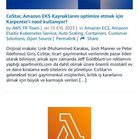
CoStar, Amazon EKS Kaynaklarını optimize etmek için
Karpenter’ı nasıl kullanıyor?
by
AWS TR Team
on
15 EYL 2023
in
Amazon EC2
,
Amazon
Elastic Kubernetes Service
,
Auto Scaling
,
Containers
,
Customer
Solutions
,
Open Source
Permalink
Share
Orijinal makale: Link (Muhammed Karakas, Josh Manner ve Peter
Ildefonso) Giriş CoStar, ticari gayrimenkul verilerinde pazar lideri
olarak biliniyor, ancak aynı zamanda Jeff Goldblum’un reklamını
yaptığı apartments.com da dahil olmak üzere önemli müstakil ev
ve daire kiralama web sitelerini de yönetiyor. CoStar’ın
geleneksel ticari gayrimenkul müşterileri, kritik iş kararlarını
almak için büyük ve karmaşık verileri […]