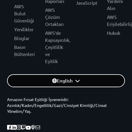
Raporları
Yardımı
JavaScript
AWS
Alın
AWS
Bulut
Çözüm
AWS
Güvenliği
Ortakları
Erişilebilirli
Yenilikler
AWS'de
Hukuk
Bloglar
Kapsayıcılık,
Basın
Çeşitlilik
Bültenleri
ve
Eşitlik
English
Amazon Fırsat Eşitliği İşverenidir:
Azınlık/Kadın/Engellilik/Gazi/Cinsiyet Kimliği/Cinsel
Yönelim/Yaş.