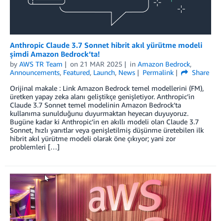
Anthropic Claude 3.7 Sonnet hibrit akıl yürütme modeli
şimdi Amazon Bedrock’ta!
by
AWS TR Team
on
21 MAR 2025
in
Amazon Bedrock
,
Announcements
,
Featured
,
Launch
,
News
Permalink
Share
Orijinal makale : Link Amazon Bedrock temel modellerini (FM),
üretken yapay zeka alanı geliştikçe genişletiyor. Anthropic’in
Claude 3.7 Sonnet temel modelinin Amazon Bedrock’ta
kullanıma sunulduğunu duyurmaktan heyecan duyuyoruz.
Bugüne kadar ki Anthropic’in en akıllı modeli olan Claude 3.7
Sonnet, hızlı yanıtlar veya genişletilmiş düşünme üretebilen ilk
hibrit akıl yürütme modeli olarak öne çıkıyor; yani zor
problemleri […]