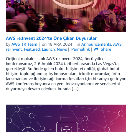
AWS re:Invent 2024’te Öne Çıkan Duyurular
by
AWS TR Team
on
18 ARA 2024
in
Announcements
,
AWS
re:Invent
,
Featured
,
Launch
,
News
Permalink
Share
Orijinal makale : Link AWS re:Invent 2024, öncü yıllık
konferansımız, 2-6 Aralık 2024 tarihleri arasında Las Vegas’ta
gerçekleşti. Bu önde gelen bulut bilişim etkinliği, global bulut
bilişim topluluğunu açılış konuşmaları, teknik oturumlar, ürün
lansmanları ve iletişim ağı kurma fırsatları için bir araya getiriyor.
AWS konferans boyunca en yeni inovasyonlarını ve servislerini
duyurmaya devam ederken, burada […]