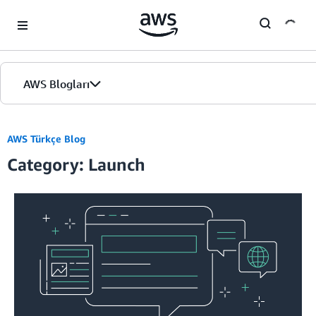
Skip to Main Content
AWS Blogları
Giriş
AWS Türkçe Blog
Category: Launch
Sürümler