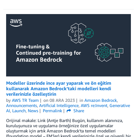
Modeller üzerinde ince ayar yaparak ve ön eğitim
kullanarak Amazon Bedrock’taki modelleri kendi
verilerinizle özelleştirin
by
AWS TR Team
on
08 ARA 2023
in
Amazon Bedrock
,
Announcements
,
Artificial Intelligence
,
AWS re:Invent
,
Generative
AI
,
Launch
,
News
Permalink
Share
Orijinal makale: Link (Antje Barth) Bugün, kullanım alanınıza,
kuruluşunuza ve uygulama örneğinize özel uygulamalar
oluşturmak için artık Amazon Bedrock‘ta temel modelleri
(foundation model – FM’ler) kendi verilerinizle özel ve güvenli bir