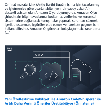
Orijinal makale: Link (Antje Barth) Bugün, işiniz için tasarlanmış
ve işletmenize göre uyarlanabilen yeni bir yapay zeka (AI)
destekli asistan olan Amazon Q‘yu duyuruyoruz. Amazon Q’yu
şirketinizin bilgi havuzlarına, kodlarına, verilerine ve kurumsal
sistemlerine bağlanarak konuşmalar yapmak, sorunları çözmek,
içerik oluşturmak, içgörüler elde etmek ve harekete geçmek için
kullanabilirsiniz. Amazon Q, görevleri kolaylaştırmak, karar alma
[…]
Yeni Özelleştirme Kabiliyeti ile Amazon CodeWhisperer ile
Artık Daha Verimli Öneriler Üretilebiliyor (Ön İzleme)