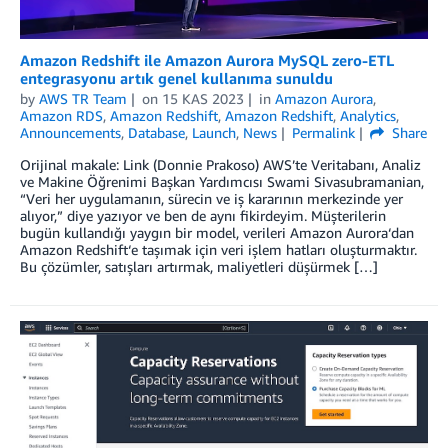
Amazon Redshift ile Amazon Aurora MySQL zero-ETL
entegrasyonu artık genel kullanıma sunuldu
by
AWS TR Team
on
15 KAS 2023
in
Amazon Aurora
,
Amazon RDS
,
Amazon Redshift
,
Amazon Redshift
,
Analytics
,
Announcements
,
Database
,
Launch
,
News
Permalink
Share
Orijinal makale: Link (Donnie Prakoso) AWS’te Veritabanı, Analiz
ve Makine Öğrenimi Başkan Yardımcısı Swami Sivasubramanian,
“Veri her uygulamanın, sürecin ve iş kararının merkezinde yer
alıyor,” diye yazıyor ve ben de aynı fikirdeyim. Müşterilerin
bugün kullandığı yaygın bir model, verileri Amazon Aurora‘dan
Amazon Redshift‘e taşımak için veri işlem hatları oluşturmaktır.
Bu çözümler, satışları artırmak, maliyetleri düşürmek […]