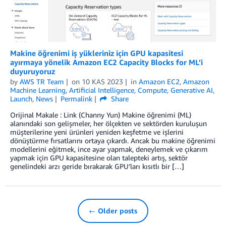
Makine öğrenimi iş yükleriniz için GPU kapasitesi
ayırmaya yönelik Amazon EC2 Capacity Blocks for ML’i
duyuruyoruz
by
AWS TR Team
on
10 KAS 2023
in
Amazon EC2
,
Amazon
Machine Learning
,
Artificial Intelligence
,
Compute
,
Generative AI
,
Launch
,
News
Permalink
Share
Orijinal Makale : Link (Channy Yun) Makine öğrenimi (ML)
alanındaki son gelişmeler, her ölçekten ve sektörden kuruluşun
müşterilerine yeni ürünleri yeniden keşfetme ve işlerini
dönüştürme fırsatlarını ortaya çıkardı. Ancak bu makine öğrenimi
modellerini eğitmek, ince ayar yapmak, deneylemek ve çıkarım
yapmak için GPU kapasitesine olan talepteki artış, sektör
genelindeki arzı geride bırakarak GPU’ları kısıtlı bir […]
← Older posts