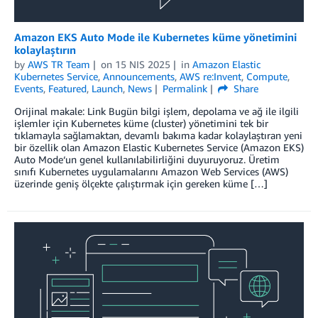
Amazon EKS Auto Mode ile Kubernetes küme yönetimini
kolaylaştırın
by
AWS TR Team
on
15 NIS 2025
in
Amazon Elastic
Kubernetes Service
,
Announcements
,
AWS re:Invent
,
Compute
,
Events
,
Featured
,
Launch
,
News
Permalink
Share
Orijinal makale: Link Bugün bilgi işlem, depolama ve ağ ile ilgili
işlemler için Kubernetes küme (cluster) yönetimini tek bir
tıklamayla sağlamaktan, devamlı bakıma kadar kolaylaştıran yeni
bir özellik olan Amazon Elastic Kubernetes Service (Amazon EKS)
Auto Mode‘un genel kullanılabilirliğini duyuruyoruz. Üretim
sınıfı Kubernetes uygulamalarını Amazon Web Services (AWS)
üzerinde geniş ölçekte çalıştırmak için gereken küme […]