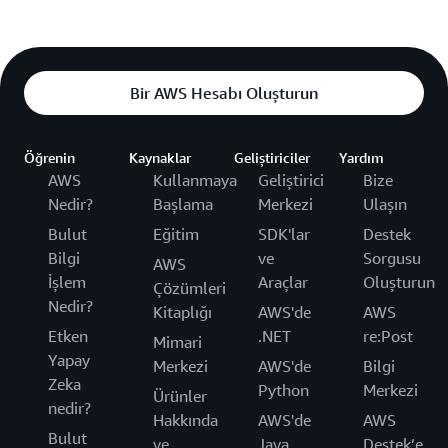
Bir AWS Hesabı Oluşturun
Öğrenin
Kaynaklar
Geliştiriciler
Yardım
AWS
Kullanmaya
Geliştirici
Bize
Nedir?
Başlama
Merkezi
Ulaşın
Bulut
Eğitim
SDK'lar
Destek
Bilgi
ve
Sorgusu
AWS
İşlem
Araçlar
Oluşturun
Çözümleri
Nedir?
Kitaplığı
AWS'de
AWS
Etken
.NET
re:Post
Mimari
Yapay
Merkezi
AWS'de
Bilgi
Zeka
Python
Merkezi
Ürünler
nedir?
Hakkında
AWS'de
AWS
Bulut
ve
Java
Destek’e