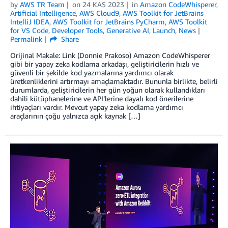
by
AWS TR Team
on
24 KAS 2023
in
Amazon CodeWhisperer
,
Artificial Intelligence
,
AWS Cloud9
,
AWS Toolkit for JetBrains
IntelliJ IDEA
,
AWS Toolkit for JetBrains PyCharm
,
AWS Toolkit
for VS Code
,
Developer Tools
,
Generative AI
,
Launch
,
News
Permalink
Share
Orijinal Makale: Link (Donnie Prakoso) Amazon CodeWhisperer
gibi bir yapay zeka kodlama arkadaşı, geliştiricilerin hızlı ve
güvenli bir şekilde kod yazmalarına yardımcı olarak
üretkenliklerini artırmayı amaçlamaktadır. Bununla birlikte, belirli
durumlarda, geliştiricilerin her gün yoğun olarak kullandıkları
dahili kütüphanelerine ve API’lerine dayalı kod önerilerine
ihtiyaçları vardır. Mevcut yapay zeka kodlama yardımcı
araçlarının çoğu yalnızca açık kaynak […]