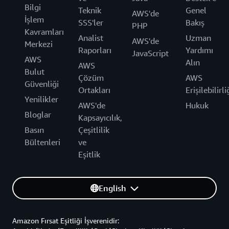
Bilgi
Teknik
Genel
AWS'de
İşlem
SSS'ler
Bakış
PHP
Kavramları
Analist
Uzman
AWS'de
Merkezi
Raporları
Yardımı
JavaScript
AWS
Alın
AWS
Bulut
Çözüm
AWS
Güvenliği
Ortakları
Erişilebilirli
Yenilikler
AWS'de
Hukuk
Bloglar
Kapsayıcılık,
Basın
Çeşitlilik
Bültenleri
ve
Eşitlik
English
Amazon Fırsat Eşitliği İşverenidir: