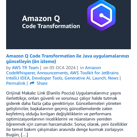
Amazon Q Code Transformation ile Java uygulamalarınızı
güncelleyin (ön izleme)
by
AWS TR Team
on
05 OCA 2024
in
Amazon
CodeWhisperer
,
Announcements
,
AWS Toolkit for JetBrains
IntelliJ IDEA
,
Developer Tools
,
Generative AI
,
Launch
,
News
Permalink
Share
Orijinal Makale: Link (Danilo Poccia) Uygulamalarımız yaşını
ilerlettikçe, onları güvenli ve sorunsuz çalışır halde tutmak
giderek daha fazla çaba gerektiriyor. Güncellemeleri yöneten
geliştiriciler, başkalarının geçmiş güncellemelerde zaten
keşfetmiş olduğu kırılgan değişikliklerin ve performans
optimizasyonlarının inceliklerini ve nüanslarını yeniden
öğrenmek için zaman harcamalıdır. Sonuç olarak, yeni özellikler
ile temel bakım çalışmaları arasında denge kurmak zorlaşıyor.
Bugün, […]