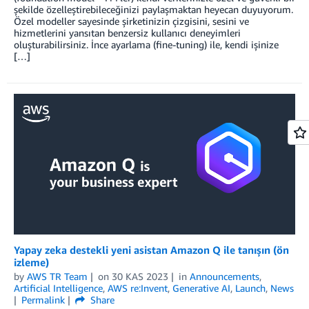
şekilde özelleştirebileceğinizi paylaşmaktan heyecan duyuyorum.
Özel modeller sayesinde şirketinizin çizgisini, sesini ve
hizmetlerini yansıtan benzersiz kullanıcı deneyimleri
oluşturabilirsiniz. İnce ayarlama (fine-tuning) ile, kendi işinize
[…]
Yapay zeka destekli yeni asistan Amazon Q ile tanışın (ön
izleme)
by
AWS TR Team
on
30 KAS 2023
in
Announcements
,
Artificial Intelligence
,
AWS re:Invent
,
Generative AI
,
Launch
,
News
Permalink
Share