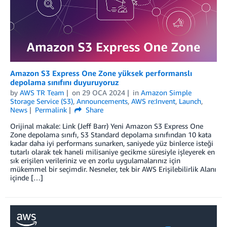
Amazon S3 Express One Zone yüksek performanslı
depolama sınıfını duyuruyoruz
by
AWS TR Team
on
29 OCA 2024
in
Amazon Simple
Storage Service (S3)
,
Announcements
,
AWS re:Invent
,
Launch
,
News
Permalink
Share
Orijinal makale: Link (Jeff Barr) Yeni Amazon S3 Express One
Zone depolama sınıfı, S3 Standard depolama sınıfından 10 kata
kadar daha iyi performans sunarken, saniyede yüz binlerce isteği
tutarlı olarak tek haneli milisaniye gecikme süresiyle işleyerek en
sık erişilen verileriniz ve en zorlu uygulamalarınız için
mükemmel bir seçimdir. Nesneler, tek bir AWS Erişilebilirlik Alanı
içinde […]