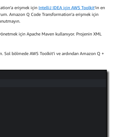
ation’a erişmek için
IntelliJ IDEA için AWS Toolkit
‘in en
yorum. Amazon Q Code Transformation’a erişmek için
unutmayın.
 yönetmek için Apache Maven kullanıyor. Projenin XML
rum. Sol bölmede AWS Toolkit’i ve ardından Amazon Q +