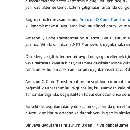
güncellemelerde zaten keşfetmiş olduğu kırılgan değişikli
yeni özellikler ile temel bakım çalışmaları arasında denge
Bugün, önizleme aşamasında
Amazon Q Code Transforma
kullanarak mevcut uygulama kodunu güncellemeyi ve modernl
Amazon Q Code Transformation şu anda 8 ve 11 sürümleri
yakında Windows tabanlı .NET Framework uygulamalarını p
Önceden, geliştiriciler her bir uygulamayı güncellemek içi
veya haftalara kıyasla bir uygulamayı dakikalar içinde yük
Amazon ekibi, bin adet canlı ortam uygulamasını Java 8’d
Amazon Q Code Transformation mevcut kodu otomatik olar
bağımlılıklarını tanımlar ve günceller, kullanımdan kaldırıl
Tamamlandığında, değişiklikleri kabul etmeden önce dönüşt
Bu şekilde, uygulamaları yalnızca birkaç adımda güncel tu
güvenlik açıklarını ortadan kaldırarak yeni iş gereksiniml
Bir Java uygulamasını sürüm 8’den 17’ye güncelleme