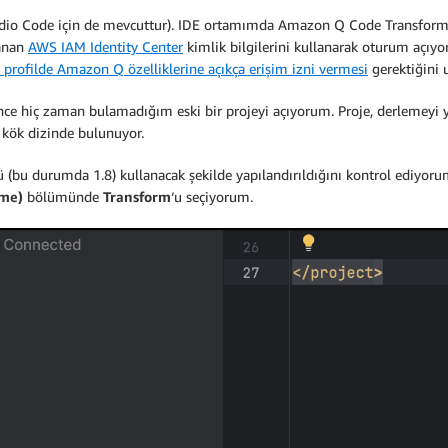
Studio Code için de mevcuttur). IDE ortamımda Amazon Q Code Transform
lanan
AWS IAM Identity Center
kimlik bilgilerini kullanarak oturum açı
 profilde Amazon Q özelliklerine açıkça erişim izni vermesi
gerektiğini 
nce hiç zaman bulamadığım eski bir projeyi açıyorum. Proje, derlemeyi
 kök dizinde bulunuyor.
ü (bu durumda 1.8) kullanacak şekilde yapılandırıldığını kontrol ediyo
me)
bölümünde
Transform
‘u seçiyorum.