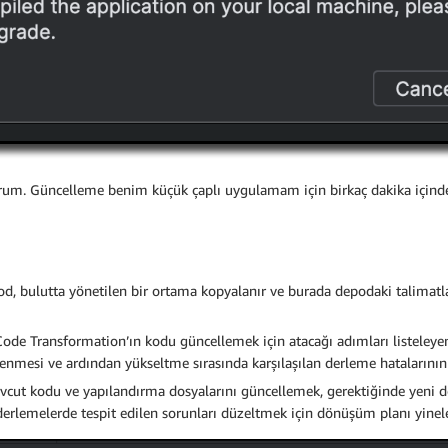
orum. Güncelleme benim küçük çaplı uygulamam için birkaç dakika içind
d, bulutta yönetilen bir ortama kopyalanır ve burada depodaki talimatl
e Transformation’ın kodu güncellemek için atacağı adımları listeleyen 
nmesi ve ardından yükseltme sırasında karşılaşılan derleme hatalarının 
cut kodu ve yapılandırma dosyalarını güncellemek, gerektiğinde yeni dos
rlemelerde tespit edilen sorunları düzeltmek için dönüşüm planı yinelem