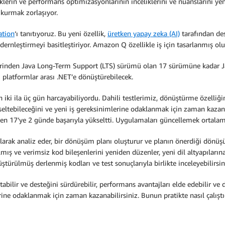
klerin ve performans optimizasyonlarının inceliklerini ve nüanslarını y
 kurmak zorlaşıyor.
tion
‘ı tanıtıyoruz. Bu yeni özellik,
üretken yapay zeka (AI)
tarafından des
eştirmeyi basitleştiriyor. Amazon Q özellikle iş için tasarlanmış olup 
nden Java Long-Term Support (LTS) sürümü olan 17 sürümüne kadar Jav
latformlar arası .NET’e dönüştürebilecek.
n iki ila üç gün harcayabiliyordu. Dahili testlerimiz, dönüştürme özelliğ
seltebileceğini ve yeni iş gereksinimlerine odaklanmak için zaman kazandı
en 17’ye 2 günde başarıyla yükseltti. Uygulamaları güncellemek ortalam
ak analiz eder, bir dönüşüm planı oluşturur ve planın önerdiği dönüş
mış ve verimsiz kod bileşenlerini yeniden düzenler, yeni dil altyapılarına 
ürülmüş derlenmiş kodları ve test sonuçlarıyla birlikte inceleyebilirsin
tabilir ve desteğini sürdürebilir, performans avantajları elde edebilir
erine odaklanmak için zaman kazanabilirsiniz. Bunun pratikte nasıl çalıştı