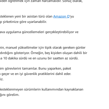
eniden öğrenmek için zaman harcamalıdır. Sonuç olarak,
teklenen yeni bir asistan türü olan
Amazon Q
‘yu
şirketinize göre uyarlanabilir.
a uygulama güncellemeleri gerçekleştirebiliyor ve
inin, manuel yükseltmeler için tipik olarak gereken günler
rdığını gösteriyor. Örneğin, beş kişiden oluşan dahili bir
a 10 dakika sürdü ve en uzunu bir saatten az sürdü.
üm görevlerini tamamlar. Bunu yaparken, paket
geçer ve en iyi güvenlik pratiklerini dahil eder.
iz.
 ve desteklenmeyen sürümlerin kullanımından kaynaklanan
ğını görelim.