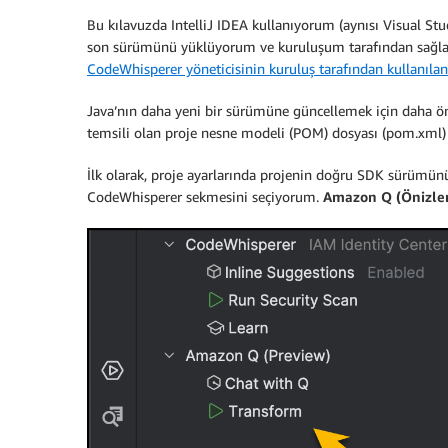
Bu kılavuzda IntelliJ IDEA kullanıyorum (aynısı Visual 
son sürümünü yüklüyorum ve kuruluşum tarafından sağ
CodeWhisperer yöneticisinin kuruluş tarafından kullanılan
Java’nın daha yeni bir sürümüne güncellemek için daha ö
temsili olan proje nesne modeli (POM) dosyası (pom.xml)
İlk olarak, proje ayarlarında projenin doğru SDK sürümün
CodeWhisperer sekmesini seçiyorum.
Amazon Q (Önizle