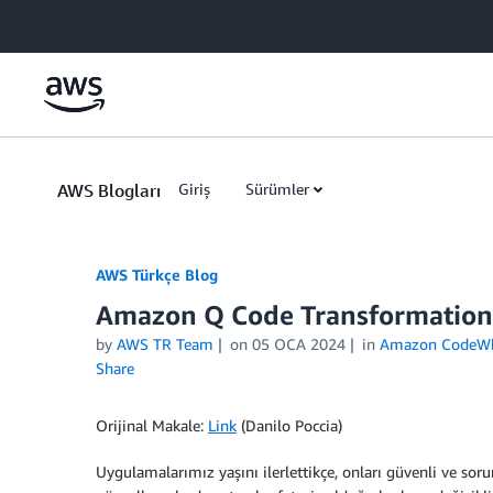
Skip to Main Content
AWS Blogları
Giriş
Sürümler
AWS Türkçe Blog
Amazon Q Code Transformation i
by
AWS TR Team
on
05 OCA 2024
in
Amazon CodeWh
Share
Orijinal Makale:
Link
(Danilo Poccia)
Uygulamalarımız yaşını ilerlettikçe, onları güvenli ve soru