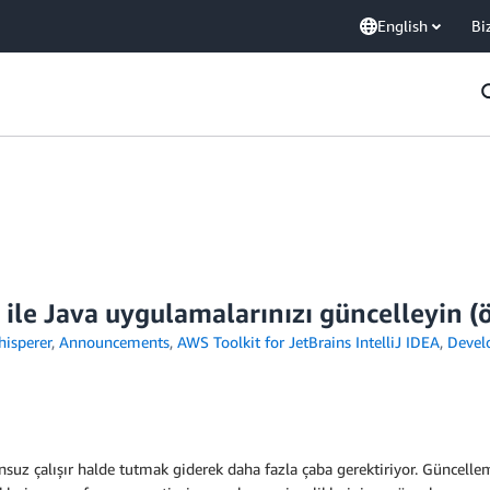
English
Bi
le Java uygulamalarınızı güncelleyin (
isperer
,
Announcements
,
AWS Toolkit for JetBrains IntelliJ IDEA
,
Devel
nsuz çalışır halde tutmak giderek daha fazla çaba gerektiriyor. Güncellem