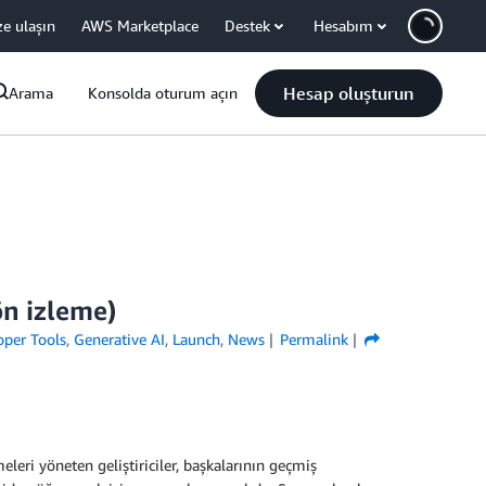
ze ulaşın
AWS Marketplace
Destek
Hesabım
Hesap oluşturun
Arama
Konsolda oturum açın
ön izleme)
oper Tools
,
Generative AI
,
Launch
,
News
Permalink
eleri yöneten geliştiriciler, başkalarının geçmiş