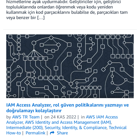
hizmetlerine ayak uydurmalıdır. Geliştiriciler için, geliştirici
topluluklarında onlardan öğrenmek veya kodu yeniden
kullanmak için kod parçacıklarını bulabilse de, parçacıkları tam
veya benzer bir […]
IAM Access Analyzer, rol güven politikalarını yazmayı ve
doğrulamayı kolaylaştırır
by
AWS TR Team
on
24 KAS 2022
in
AWS IAM Access
Analyzer
,
AWS Identity and Access Management (IAM)
,
Intermediate (200)
,
Security, Identity, & Compliance
,
Technical
How-to
Permalink
Share