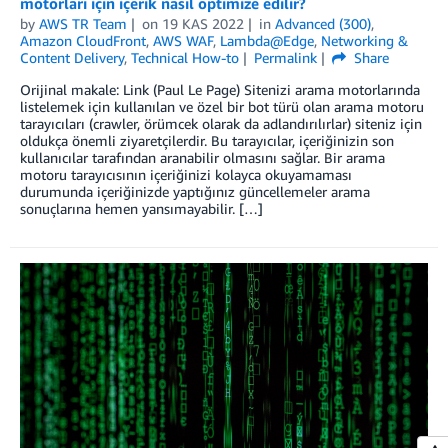
motorları için içerik nasıl optimize edilir?
by
AWS TR Team
on
19 KAS 2022
in
Advanced (300)
,
Amazon CloudFront
,
AWS WAF
,
Lambda@Edge
,
Networking &
Content Delivery
,
Technical How-to
Permalink
Share
Orijinal makale: Link (Paul Le Page) Sitenizi arama motorlarında
listelemek için kullanılan ve özel bir bot türü olan arama motoru
tarayıcıları (crawler, örümcek olarak da adlandırılırlar) siteniz için
oldukça önemli ziyaretçilerdir. Bu tarayıcılar, içeriğinizin son
kullanıcılar tarafından aranabilir olmasını sağlar. Bir arama
motoru tarayıcısının içeriğinizi kolayca okuyamaması
durumunda içeriğinizde yaptığınız güncellemeler arama
sonuçlarına hemen yansımayabilir. […]