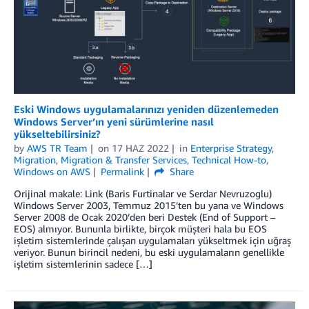
Eski Windows uygulamalarınızı yeniden düzenlemeden
Windows Server’ın yeni sürümlerine nasıl
yükseltebilirsiniz?
by
AWS TR Team
on
17 HAZ 2022
in
Enterprise Strategy
,
Migration
,
Migration & Transfer Services
,
Technical How-to
,
Windows on AWS
Permalink
Share
Orijinal makale: Link (Baris Furtinalar ve Serdar Nevruzoglu)
Windows Server 2003, Temmuz 2015’ten bu yana ve Windows
Server 2008 de Ocak 2020’den beri Destek (End of Support –
EOS) almıyor. Bununla birlikte, birçok müşteri hala bu EOS
işletim sistemlerinde çalışan uygulamaları yükseltmek için uğraş
veriyor. Bunun birincil nedeni, bu eski uygulamaların genellikle
işletim sistemlerinin sadece […]