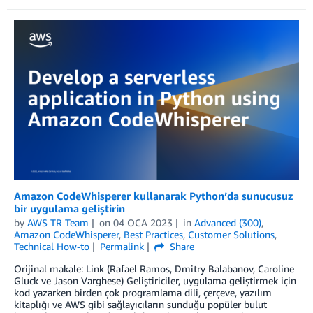
Amazon CodeWhisperer kullanarak Python’da sunucusuz
bir uygulama geliştirin
by
AWS TR Team
on
04 OCA 2023
in
Advanced (300)
,
Amazon CodeWhisperer
,
Best Practices
,
Customer Solutions
,
Technical How-to
Permalink
Share
Orijinal makale: Link (Rafael Ramos, Dmitry Balabanov, Caroline
Gluck ve Jason Varghese) Geliştiriciler, uygulama geliştirmek için
kod yazarken birden çok programlama dili, çerçeve, yazılım
kitaplığı ve AWS gibi sağlayıcıların sunduğu popüler bulut