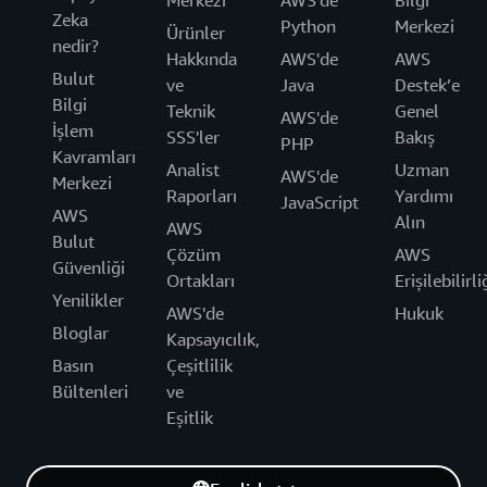
Merkezi
AWS'de
Bilgi
Zeka
Python
Merkezi
Ürünler
nedir?
Hakkında
AWS'de
AWS
Bulut
ve
Java
Destek’e
Bilgi
Teknik
Genel
AWS'de
İşlem
SSS'ler
Bakış
PHP
Kavramları
Analist
Uzman
AWS'de
Merkezi
Raporları
Yardımı
JavaScript
AWS
Alın
AWS
Bulut
Çözüm
AWS
Güvenliği
Ortakları
Erişilebilirli
Yenilikler
AWS'de
Hukuk
Bloglar
Kapsayıcılık,
Basın
Çeşitlilik
Bültenleri
ve
Eşitlik