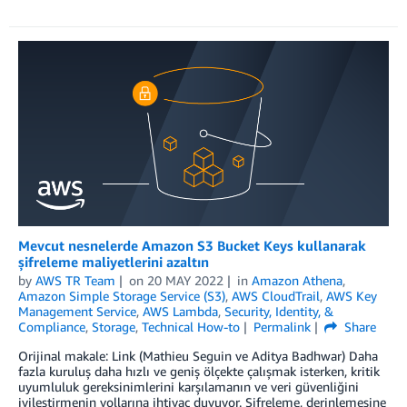
Mevcut nesnelerde Amazon S3 Bucket Keys kullanarak
şifreleme maliyetlerini azaltın
by
AWS TR Team
on
20 MAY 2022
in
Amazon Athena
,
Amazon Simple Storage Service (S3)
,
AWS CloudTrail
,
AWS Key
Management Service
,
AWS Lambda
,
Security, Identity, &
Compliance
,
Storage
,
Technical How-to
Permalink
Share
Orijinal makale: Link (Mathieu Seguin ve Aditya Badhwar) Daha
fazla kuruluş daha hızlı ve geniş ölçekte çalışmak isterken, kritik
uyumluluk gereksinimlerini karşılamanın ve veri güvenliğini
iyileştirmenin yollarına ihtiyaç duyuyor. Şifreleme, derinlemesine