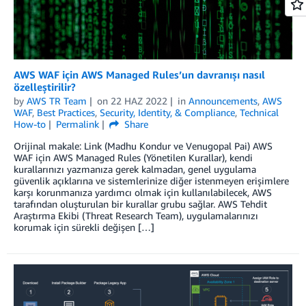
AWS WAF için AWS Managed Rules’un davranışı nasıl
özelleştirilir?
by
AWS TR Team
on
22 HAZ 2022
in
Announcements
,
AWS
WAF
,
Best Practices
,
Security, Identity, & Compliance
,
Technical
How-to
Permalink
Share
Orijinal makale: Link (Madhu Kondur ve Venugopal Pai) AWS
WAF için AWS Managed Rules (Yönetilen Kurallar), kendi
kurallarınızı yazmanıza gerek kalmadan, genel uygulama
güvenlik açıklarına ve sistemlerinize diğer istenmeyen erişimlere
karşı korunmanıza yardımcı olmak için kullanılabilecek, AWS
tarafından oluşturulan bir kurallar grubu sağlar. AWS Tehdit
Araştırma Ekibi (Threat Research Team), uygulamalarınızı
korumak için sürekli değişen […]