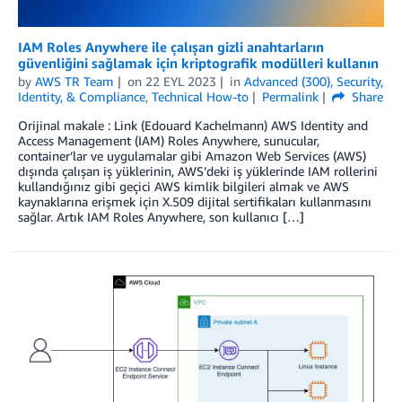
IAM Roles Anywhere ile çalışan gizli anahtarların
güvenliğini sağlamak için kriptografik modülleri kullanın
by
AWS TR Team
on
22 EYL 2023
in
Advanced (300)
,
Security,
Identity, & Compliance
,
Technical How-to
Permalink
Share
Orijinal makale : Link (Edouard Kachelmann) AWS Identity and
Access Management (IAM) Roles Anywhere, sunucular,
container’lar ve uygulamalar gibi Amazon Web Services (AWS)
dışında çalışan iş yüklerinin, AWS’deki iş yüklerinde IAM rollerini
kullandığınız gibi geçici AWS kimlik bilgileri almak ve AWS
kaynaklarına erişmek için X.509 dijital sertifikaları kullanmasını
sağlar. Artık IAM Roles Anywhere, son kullanıcı […]