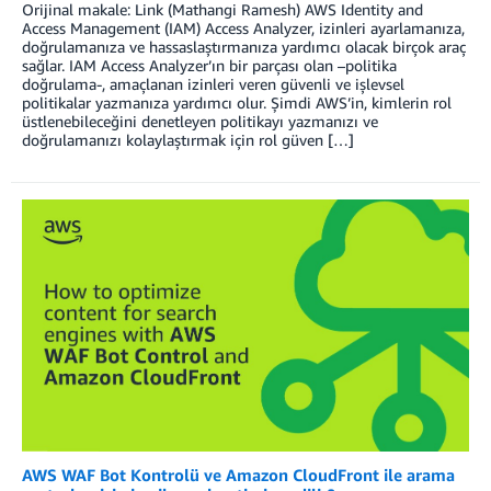
Orijinal makale: Link (Mathangi Ramesh) AWS Identity and
Access Management (IAM) Access Analyzer, izinleri ayarlamanıza,
doğrulamanıza ve hassaslaştırmanıza yardımcı olacak birçok araç
sağlar. IAM Access Analyzer’ın bir parçası olan –politika
doğrulama-, amaçlanan izinleri veren güvenli ve işlevsel
politikalar yazmanıza yardımcı olur. Şimdi AWS’in, kimlerin rol
üstlenebileceğini denetleyen politikayı yazmanızı ve
doğrulamanızı kolaylaştırmak için rol güven […]
AWS WAF Bot Kontrolü ve Amazon CloudFront ile arama