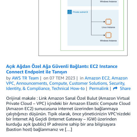
Açık Ağdan Özel Ağa Güvenli Bağlantı: EC2 Instance
Connect Endpoint ile Tanışın
by
AWS TR Team
on
07 TEM 2023
in
Amazon EC2
,
Amazon
VPC
,
Announcements
,
Compute
,
Customer Solutions
,
Security,
Identity, & Compliance
,
Technical How-to
Permalink
Share
Orijinal makale : Link Amazon Sanal Özel Bulut (Amazon Virtual
Private Cloud – VPC) içindeki bir Amazon Elastic Compute Cloud
(Amazon EC2) sunucusuna internet üzerinden bağlanmaya
çalıştığınızı düşünün. Tipik olarak, önce yöneticinizin VPC’nizdeki
bir İnternet Ağ Geçidi (Internet Gateway – IGW) üzerinden
kurduğu açık (public) IP adresine sahip bir ana bilgisayara
(bastion host) bağlanmanız ve […]