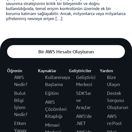
savunma stratejisinin kritik bir bileşenidir ve doğru
kullanıldığında, temel erişim kontrolünün üzerinde ek bir
koruma katmanı sağlayabilir. Ancak, milyonlarca veya milyarlarca
şifrelenmiş nesneye erişen […]
Bir AWS Hesabı Oluşturun
Öğrenin
Kaynaklar
Geliştiriciler
Yardım
AWS
Kullanmaya
Geliştirici
Bize
Nedir?
Başlama
Merkezi
Ulaşın
Bulut
Eğitim
SDK'lar
Destek
Bilgi
ve
Sorgusu
AWS
İşlem
Araçlar
Oluşturun
Çözümleri
Nedir?
Kitaplığı
AWS'de
AWS
Etken
.NET
re:Post
Mimari
Yapay