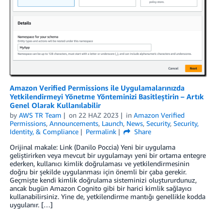
Amazon Verified Permissions ile Uygulamalarınızda
Yetkilendirmeyi Yönetme Yönteminizi Basitleştirin – Artık
Genel Olarak Kullanılabilir
by
AWS TR Team
on
22 HAZ 2023
in
Amazon Verified
Permissions
,
Announcements
,
Launch
,
News
,
Security
,
Security,
Identity, & Compliance
Permalink
Share
Orijinal makale: Link (Danilo Poccia) Yeni bir uygulama
geliştirirken veya mevcut bir uygulamayı yeni bir ortama entegre
ederken, kullanıcı kimlik doğrulaması ve yetkilendirmesinin
doğru bir şekilde uygulanması için önemli bir çaba gerekir.
Geçmişte kendi kimlik doğrulama sisteminizi oluştururdunuz,
ancak bugün Amazon Cognito gibi bir harici kimlik sağlayıcı
kullanabilirsiniz. Yine de, yetkilendirme mantığı genellikle kodda
uygulanır. […]