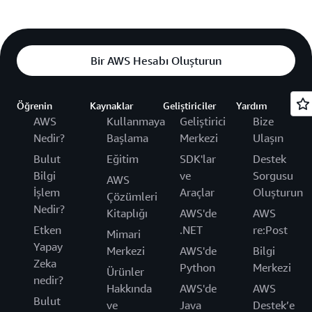
Bir AWS Hesabı Oluşturun
Öğrenin
Kaynaklar
Geliştiriciler
Yardım
AWS
Kullanmaya
Geliştirici
Bize
Nedir?
Başlama
Merkezi
Ulaşın
Bulut
Eğitim
SDK'lar
Destek
Bilgi
ve
Sorgusu
AWS
İşlem
Araçlar
Oluşturun
Çözümleri
Nedir?
Kitaplığı
AWS'de
AWS
Etken
.NET
re:Post
Mimari
Yapay
Merkezi
AWS'de
Bilgi
Zeka
Python
Merkezi
Ürünler
nedir?
Hakkında
AWS'de
AWS
Bulut
ve
Java
Destek’e