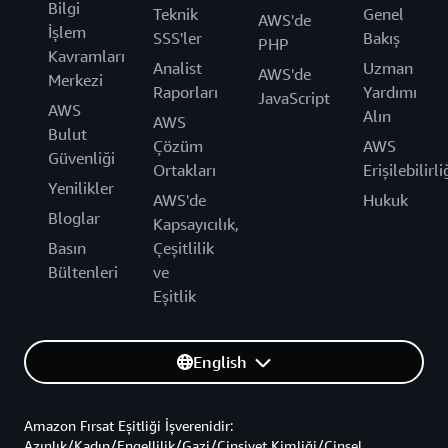
Bilgi
Teknik
Genel
AWS'de
İşlem
SSS'ler
Bakış
PHP
Kavramları
Analist
Uzman
AWS'de
Merkezi
Raporları
Yardımı
JavaScript
AWS
Alın
AWS
Bulut
Çözüm
AWS
Güvenliği
Ortakları
Erişilebilirli
Yenilikler
AWS'de
Hukuk
Bloglar
Kapsayıcılık,
Basın
Çeşitlilik
Bültenleri
ve
Eşitlik
English
Amazon Fırsat Eşitliği İşverenidir:
Azınlık/Kadın/Engellilik/Gazi/Cinsiyet Kimliği/Cinsel