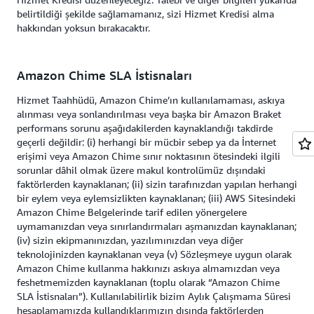
belirtildiği şekilde sağlamamanız, sizi Hizmet Kredisi alma
hakkından yoksun bırakacaktır.
Amazon Chime SLA İstisnaları
Hizmet Taahhüdü, Amazon Chime’ın kullanılamaması, askıya
alınması veya sonlandırılması veya başka bir Amazon Braket
performans sorunu aşağıdakilerden kaynaklandığı takdirde
geçerli değildir: (i) herhangi bir mücbir sebep ya da İnternet
erişimi veya Amazon Chime sınır noktasının ötesindeki ilgili
sorunlar dâhil olmak üzere makul kontrolümüz dışındaki
faktörlerden kaynaklanan; (ii) sizin tarafınızdan yapılan herhangi
bir eylem veya eylemsizlikten kaynaklanan; (iii) AWS Sitesindeki
Amazon Chime Belgelerinde tarif edilen yönergelere
uymamanızdan veya sınırlandırmaları aşmanızdan kaynaklanan;
(iv) sizin ekipmanınızdan, yazılımınızdan veya diğer
teknolojinizden kaynaklanan veya (v) Sözleşmeye uygun olarak
Amazon Chime kullanma hakkınızı askıya almamızdan veya
feshetmemizden kaynaklanan (toplu olarak “Amazon Chime
SLA İstisnaları”). Kullanılabilirlik bizim Aylık Çalışmama Süresi
hesaplamamızda kullandıklarımızın dışında faktörlerden