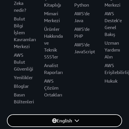
Zeka
Kitaplığı
Python
Merkezi
nedir?
Mimari
AWS'de
AWS
Bulut
Merkezi
Java
Destek’e
Bilgi
Genel
Ürünler
AWS'de
İşlem
Bakış
Hakkında
PHP
Kavramları
ve
Uzman
AWS'de
Merkezi
Teknik
Yardımı
JavaScript
AWS
SSS'ler
Alın
Bulut
Analist
AWS
Güvenliği
Raporları
Erişilebilirli
Yenilikler
AWS
Hukuk
Bloglar
Çözüm
Basın
Ortakları
Bültenleri
English