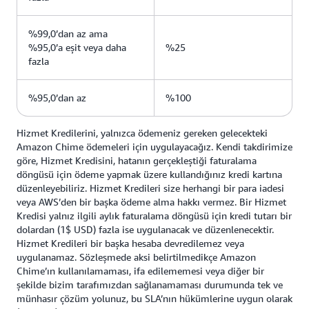
%99,0’dan az ama
%95,0’a eşit veya daha
%25
fazla
%95,0’dan az
%100
Hizmet Kredilerini, yalnızca ödemeniz gereken gelecekteki
Amazon Chime ödemeleri için uygulayacağız. Kendi takdirimize
göre, Hizmet Kredisini, hatanın gerçekleştiği faturalama
döngüsü için ödeme yapmak üzere kullandığınız kredi kartına
düzenleyebiliriz. Hizmet Kredileri size herhangi bir para iadesi
veya AWS’den bir başka ödeme alma hakkı vermez. Bir Hizmet
Kredisi yalnız ilgili aylık faturalama döngüsü için kredi tutarı bir
dolardan (1$ USD) fazla ise uygulanacak ve düzenlenecektir.
Hizmet Kredileri bir başka hesaba devredilemez veya
uygulanamaz. Sözleşmede aksi belirtilmedikçe Amazon
Chime’ın kullanılamaması, ifa edilememesi veya diğer bir
şekilde bizim tarafımızdan sağlanamaması durumunda tek ve
münhasır çözüm yolunuz, bu SLA’nın hükümlerine uygun olarak