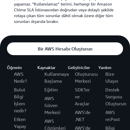
yapamaz. “Kullanılamaz” terimi, herhangi bir Amazon
Chime SLA İstisnasından doğrudan veya dolaylı şekilde
rotaya çıkan tüm sorunlar dâhil olmak üzere diğer tüm
sorunları dışarıda bırakır.
Bir AWS Hesabı Oluşturun
Öğrenin
Kaynaklar
Geliştiriciler
Yardım
AWS
Kullanmaya
Oluşturucu
Bize
Nedir?
Başlama
Merkezi
Ulaşın
Bulut
Eğitim
SDK'ler
Destek
Bilgi
ve
Sorgusu
AWS
İşlem
Araçlar
Oluşturun
Güven
nedir?
Merkezi
AWS'de
AWS
Etken
.NET
re:Post
AWS
Yapay
Çözümleri
AWS'de
Bilgi