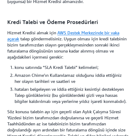
(uygunsa) bir Hizmet Kredisi almanızdır.
Kredi Talebi ve Ödeme Prosedürleri
Hizmet Kredisi almak için
AWS Destek Merkezinde bir vaka
açarak
talep göndermelisiniz. Uygun olması için kredi talebinin
bizim tarafımızdan olayın gerçekleşmesinden sonraki ikinci
faturalama döngüsünün sonuna kadar alınmış olması ve
aşağıdakileri içermesi gerekir:
konu satırında “SLA Kredi Talebi” kelimeleri;
Amazon Chime’ın Kullanılamaz olduğunu iddia ettiğiniz
her olayın tarihleri ve saatleri ve
hataları belgeleyen ve iddia ettiğiniz kesintiyi destekleyen
Talep günlükleriniz (bu günlüklerdeki gizli veya hassas
bilgiler kaldırılmalı veya yerlerine yıldız işareti konmalıdır).
Söz konusu talebin ayı için geçerli olan Aylık Çalışma Süresi
Yüzdesi bizim tarafımızdan doğrulanırsa ve geçerli Hizmet
Taahhüdünden az ise talebinizin bizim tarafımızdan
doğrulandığı ayın ardından bir faturalama döngüsü içinde size
Hizmet Kredisi düzenleyeceğiz. Talebi ve diğer bilgileri yukarıda