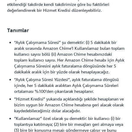
etkilendiği takdirde kendi takdirimize göre bu faktörleri
değerlendirerek bir Hizmet Kredisi düzenleyebiliriz.
Tanımlar
“Aylık Çalışmama Süresi” şu demektir: (i) 5 dakikalık bir
aralık sırasında Amazon Chime’I Kullanılamaz bulan toplam
kullanıcı sayısı bölü (ii) Amazon Chime hesabınızdaki
toplam kullanıcı sayısı. Her Amazon Chime hesabı için Aylık
Çalışmama Süresini aylık faturalama döngüsünde her 5
dakikalık aralık için bir yüzde olarak hesaplayacağız.
“Aylık Çalışma Süresi Yüzdesi”, aylık faturalama döngüsü
içinde, her 5 dakikalık aralıktan Aylık Çalışmama Süreleri
ortalaması %100’den çıkarılarak hesaplanır.
“Hizmet Kredisi” yukarıda açıklandığı şekilde hesaplanan ve
bizim uygun bir Amazon Chime hesabına geri alacak olarak
kaydedebileceğimiz dolar alacağıdır.
“Kullanılamaz” özel olarak şu demektir: bir kullanıcı (i) bir
toplantıya katılmaya; (2) bire bir mesajları geri almaya veya
(3) bire bir konuşma mesajı göndermeye çalışır ve bunu