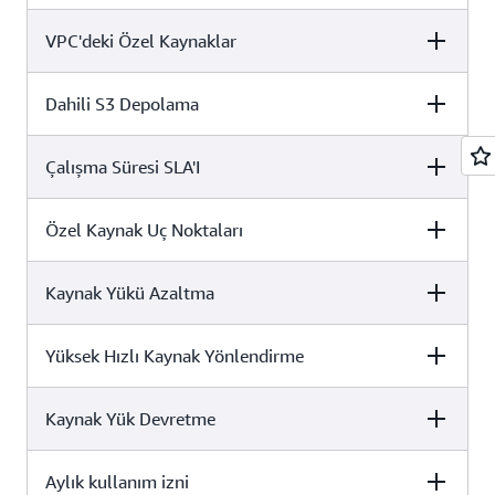
VPC'deki Özel Kaynaklar
Ücretsiz
Pro
İşletme
✓
✓
✓
Dahili S3 Depolama
Ücretsiz
Pro
İşletme
x
✓
✓
Çalışma Süresi SLA'I
Ücretsiz
Pro
İşletme
x
x
✓
Özel Kaynak Uç Noktaları
Ücretsiz
Pro
İşletme
5 GB
50 GB
1 TB
Kaynak Yükü Azaltma
Ücretsiz
Pro
İşletme
x
x
✓
Yüksek Hızlı Kaynak Yönlendirme
Ücretsiz
Pro
İşletme
x
x
✓
Kaynak Yük Devretme
Ücretsiz
Pro
İşletme
x
x
x
Aylık kullanım izni
Ücretsiz
Pro
İşletme
x
x
x