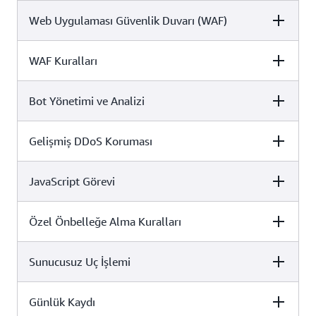
Web Uygulaması Güvenlik Duvarı (WAF)
Ücretsiz
Pro
İşletme
✓
✓
✓
WAF Kuralları
Ücretsiz
Pro
İşletme
✓
✓
✓
Bot Yönetimi ve Analizi
Ücretsiz
Pro
İşletme
Yaygın web
PHP, WordPress ve
tehditlerine karşı
Gelişmiş
SQL gibi kullanım
koruma
korumalar
Gelişmiş DDoS Koruması
Ücretsiz
Pro
İşletme
örneği korumaları
5
25
50
JavaScript Görevi
Ücretsiz
Pro
İşletme
Kendini
x
x
tanımlayan botla
Özel Önbelleğe Alma Kuralları
Ücretsiz
Pro
İşletme
x
x
✓
Sunucusuz Uç İşlemi
Ücretsiz
Pro
İşletme
x
x
✓
Günlük Kaydı
Ücretsiz
Pro
İşletme
x
x
✓