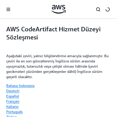
Ana İçeriğe Atla
AWS CodeArtifact Hizmet Düzeyi
Sözleşmesi
Aşağıdaki çeviri, yalnız bilgilendirme amacıyla sağlanmıştır. Bu
çeviri ile en son güncellenmiş İngilizce sürüm arasında
uyuşmazlık, tutarsızlık veya çelişki olması hâlinde (çeviri
gecikmeleri yüzünden gerçekleşenler dâhil) İngilizce sürüm
geçerli olacaktır.
Bahasa Indonesia
Deutsch
Español
Français
Italiano
Português
Türkçe