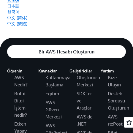
日本語
한국어
中文 (简体)
中文 (繁體)
Bir AWS Hesabı Oluşturun
Öğrenin
Kaynaklar
Geliştiriciler
Yardım
AWS
Kullanmaya
Oluşturucu
Bize
Nedir?
Başlama
Merkezi
Ulaşın
Bulut
Eğitim
SDK'ler
Destek
Bilgi
ve
Sorgusu
AWS
İşlem
Araçlar
Oluşturun
Güven
nedir?
Merkezi
AWS'de
AWS
Etken
.NET
re:Post
AWS
Yapay
Çözümleri
AWS'de
Bilgi