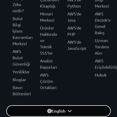
Zeka
Kitaplığı
Python
Merkezi
nedir?
Mimari
AWS'de
AWS
Bulut
Merkezi
Java
Destek’e
Bilgi
Genel
Ürünler
AWS'de
İşlem
Bakış
Hakkında
PHP
Kavramları
ve
Uzman
AWS'de
Merkezi
Teknik
Yardımı
JavaScript
AWS
SSS'ler
Alın
Bulut
Analist
AWS
Güvenliği
Raporları
Erişilebilirli
Yenilikler
AWS
Hukuk
Bloglar
Çözüm
Basın
Ortakları
Bültenleri
English