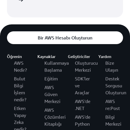
inceleyin
Bir AWS Hesabı Oluşturun
Öğrenin
Kaynaklar
Geliştiriciler
Yardım
AWS
Kullanmaya
Oluşturucu
Bize
Nedir?
Başlama
Merkezi
Ulaşın
Bulut
Eğitim
SDK'ler
Destek
Bilgi
ve
Sorgusu
AWS
İşlem
Araçlar
Oluşturun
Güven
nedir?
Merkezi
AWS'de
AWS
Etken
.NET
re:Post
AWS
Yapay
Çözümleri
AWS'de
Bilgi
Zeka
Kitaplığı
Python
Merkezi
nedir?