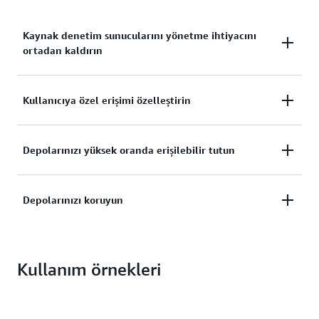
Kaynak denetim sunucularını yönetme ihtiyacını
ortadan kaldırın
Kendi kaynak denetimi sunucularınızı artık
Kullanıcıya özel erişimi özelleştirin
barındırmaya, bakımlarını yapmaya, yedeklemeye
veya ölçeklendirmeye gerek yok.
Aktarım sırasında otomatik olarak şifrelenen
Depolarınızı yüksek oranda erişilebilir tutun
dosyalarla depolarınız için kullanıcıya özel erişim
ayarlayın.
Ölçeklenebilir, yedekli ve dayanıklı bir mimariyle
Depolarınızı koruyun
depolarınızı yüksek oranda kullanılabilir ve
erişilebilir durumda tutun.
AWS'de geliştirme, hazırlama ve üretim
ortamlarınıza yakın depolarınızın bakımını yapın.
Kullanım örnekleri