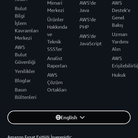
Mimari
AWS'de
AWS
Bulut
Merkezi
Java
Destek’e
Bilgi
Genel
Ürünler
AWS'de
İşlem
Bakış
Hakkında
PHP
Kavramları
ve
Uzman
AWS'de
Merkezi
Teknik
Yardımı
JavaScript
AWS
SSS'ler
Alın
Bulut
Analist
AWS
Güvenliği
Raporları
Erişilebilirli
Yenilikler
AWS
Hukuk
Bloglar
Çözüm
Basın
Ortakları
Bültenleri
English
Amazon Fırsat Eşitliği İşverenidir: