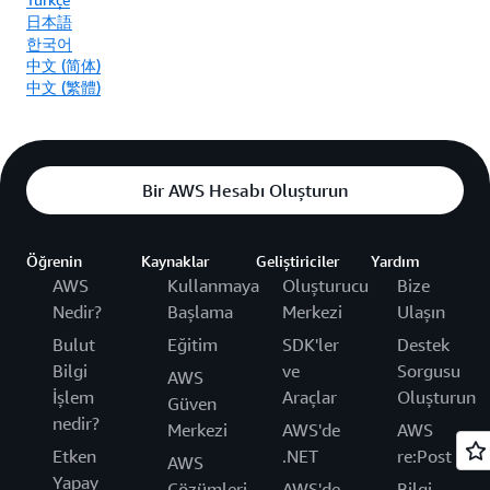
日本語
한국어
中文 (简体)
中文 (繁體)
Bir AWS Hesabı Oluşturun
Öğrenin
Kaynaklar
Geliştiriciler
Yardım
AWS
Kullanmaya
Oluşturucu
Bize
Nedir?
Başlama
Merkezi
Ulaşın
Bulut
Eğitim
SDK'ler
Destek
Bilgi
ve
Sorgusu
AWS
İşlem
Araçlar
Oluşturun
Güven
nedir?
Merkezi
AWS'de
AWS
Etken
.NET
re:Post
AWS
Yapay
Çözümleri
AWS'de
Bilgi