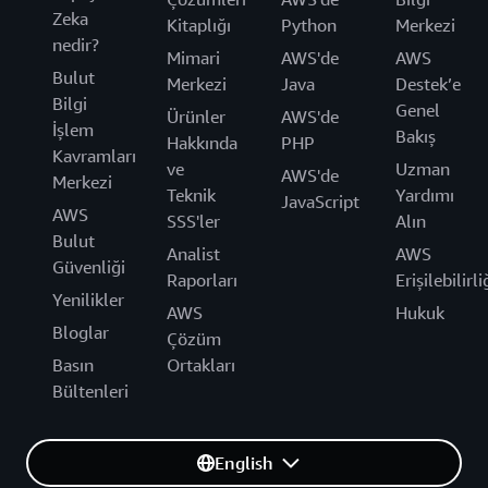
Zeka
Kitaplığı
Python
Merkezi
nedir?
Mimari
AWS'de
AWS
Bulut
Merkezi
Java
Destek’e
Bilgi
Genel
Ürünler
AWS'de
İşlem
Bakış
Hakkında
PHP
Kavramları
ve
Uzman
AWS'de
Merkezi
Teknik
Yardımı
JavaScript
AWS
SSS'ler
Alın
Bulut
Analist
AWS
Güvenliği
Raporları
Erişilebilirli
Yenilikler
AWS
Hukuk
Bloglar
Çözüm
Basın
Ortakları
Bültenleri
English