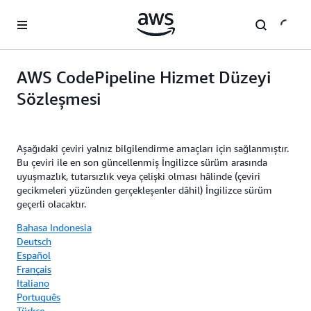
Ana İçeriğe Atla
AWS CodePipeline Hizmet Düzeyi
Sözleşmesi
Aşağıdaki çeviri yalnız bilgilendirme amaçları için sağlanmıştır.
Bu çeviri ile en son güncellenmiş İngilizce sürüm arasında
uyuşmazlık, tutarsızlık veya çelişki olması hâlinde (çeviri
gecikmeleri yüzünden gerçekleşenler dâhil) İngilizce sürüm
geçerli olacaktır.
Bahasa Indonesia
Deutsch
Español
Français
Italiano
Português
Türkçe