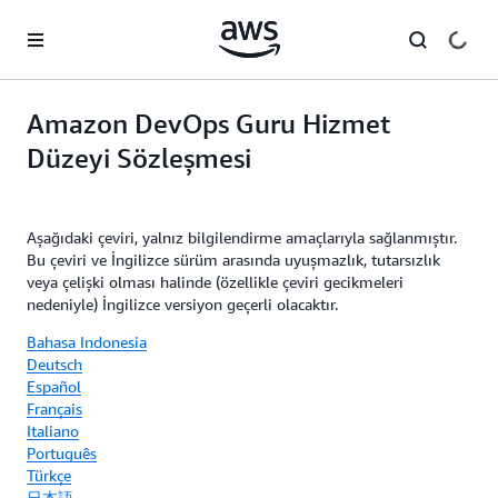
Ana İçeriğe Atla
Amazon DevOps Guru Hizmet
Düzeyi Sözleşmesi
Aşağıdaki çeviri, yalnız bilgilendirme amaçlarıyla sağlanmıştır.
Bu çeviri ve İngilizce sürüm arasında uyuşmazlık, tutarsızlık
veya çelişki olması halinde (özellikle çeviri gecikmeleri
nedeniyle) İngilizce versiyon geçerli olacaktır.
Bahasa Indonesia
Deutsch
Español
Français
Italiano
Português
Türkçe
日本語