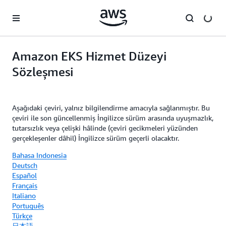
Ana İçeriğe Atla
Amazon EKS Hizmet Düzeyi
Sözleşmesi
Aşağıdaki çeviri, yalnız bilgilendirme amacıyla sağlanmıştır. Bu
çeviri ile son güncellenmiş İngilizce sürüm arasında uyuşmazlık,
tutarsızlık veya çelişki hâlinde (çeviri gecikmeleri yüzünden
gerçekleşenler dâhil) İngilizce sürüm geçerli olacaktır.
Bahasa Indonesia
Deutsch
Español
Français
Italiano
Português
Türkçe
日本語