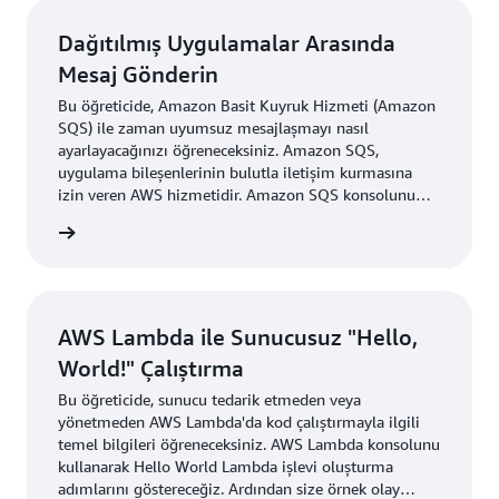
kayıt olmaları ve giriş yapmaları için olanaklar
sağlayacaktır.
Dağıtılmış Uygulamalar Arasında
Mesaj Gönderin
Bu öğreticide, Amazon Basit Kuyruk Hizmeti (Amazon
SQS) ile zaman uyumsuz mesajlaşmayı nasıl
ayarlayacağınızı öğreneceksiniz. Amazon SQS,
uygulama bileşenlerinin bulutla iletişim kurmasına
izin veren AWS hizmetidir. Amazon SQS konsolunu
mesaj kuyruğu oluşturmak ve yapılandırmak, mesaj
i edinin
göndermek, o mesajı almak ve silmek ve ardından
kuyruğu silmek için kullanacaksınız.
AWS Lambda ile Sunucusuz "Hello,
World!" Çalıştırma
Bu öğreticide, sunucu tedarik etmeden veya
yönetmeden AWS Lambda'da kod çalıştırmayla ilgili
temel bilgileri öğreneceksiniz. AWS Lambda konsolunu
kullanarak Hello World Lambda işlevi oluşturma
adımlarını göstereceğiz. Ardından size örnek olay