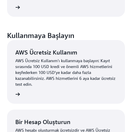
verilerini kullanarak Lambda işlevini manuel olarak
i edinin
çağırmayı ve çıktı ölçümlerinizi incelemeyi
göstereceğiz.
Kullanmaya Başlayın
AWS Ücretsiz Kullanım
AWS Ücretsiz Kullanım'ı kullanmaya başlayın: Kayıt
sırasında 100 USD kredi ve önemli AWS hizmetlerini
keşfederken 100 USD'ye kadar daha fazla
kazanabilirsiniz. AWS hizmetlerini 6 aya kadar ücretsiz
test edin.
i edinin
Bir Hesap Oluşturun
AWS hesabı oluşturmak ücretsizdir ve AWS Ücretsiz