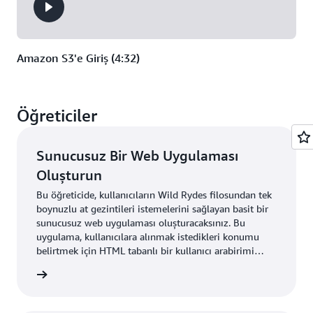
Amazon S3'e Giriş (4:32)
Öğreticiler
Sunucusuz Bir Web Uygulaması
Oluşturun
Bu öğreticide, kullanıcıların Wild Rydes filosundan tek
boynuzlu at gezintileri istemelerini sağlayan basit bir
sunucusuz web uygulaması oluşturacaksınız. Bu
uygulama, kullanıcılara alınmak istedikleri konumu
belirtmek için HTML tabanlı bir kullanıcı arabirimi
sunacak ve isteği göndermek ve yakındaki bir tek
i edinin
boynuzlu atı göndermek için RESTful web hizmeti ile
arka uçta arabirim oluşturacaktır. Uygulama ayrıca
kullanıcıların gezintileri talep etmeden önce hizmete