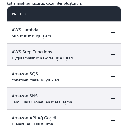
kullanarak sunucusuz çözümler oluşturun.
PRODUCT
AWS Lambda
Sunucusuz Bilgi İşlem
AWS Step Functions
DESCRIPTION
FREE TIER OFFER
PRODUCT
DETAILS
PRICING
Uygulamalar için Görsel İş Akışları
Amazon SQS
DESCRIPTION
FREE TIER OFFER
PRODUCT
Bu her zaman
DETAILS
PRICING
Yönetilen Mesaj Kuyrukları
ücretsiz hizmet
hem Ücretsiz
hem de Ücretli
Amazon SNS
DESCRIPTION
FREE TIER OFFER
PRODUCT
Bu her zaman
mevcuttur.
planda
DETAILS
PRICING
Tam Olarak Yönetilen Mesajlaşma
ücretsiz hizmet
Kredilerinizi bu
hem Ücretsiz
aylık limitlerin
AWS Lambda
,
hem de Ücretli
ötesinde
Amazon API Ağ Geçidi
DESCRIPTION
FREE TIER OFFER
PRODUCT
Bu her zaman
olaylara yanıt
AWS Step
mevcuttur.
planda
değerlendirmek
DETAILS
PRICING
Güvenli API Oluşturma
ücretsiz hizmet
olarak kodunuzu
Functions
,
Kredilerinizi bu
için kullanın: