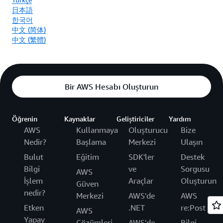
日本語
한국어
中文 (简体)
中文 (繁體)
Bir AWS Hesabı Oluşturun
Öğrenin
Kaynaklar
Geliştiriciler
Yardım
AWS
Kullanmaya
Oluşturucu
Bize
Nedir?
Başlama
Merkezi
Ulaşın
Bulut
Eğitim
SDK'ler
Destek
Bilgi
ve
Sorgusu
AWS
İşlem
Araçlar
Oluşturun
Güven
nedir?
Merkezi
AWS'de
AWS
Etken
.NET
re:Post
AWS
Yapay
Çözümleri
AWS'de
Bilgi