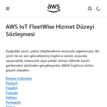
Ana İçeriğe Atla
AWS IoT FleetWise Hizmet Düzeyi
Sözleşmesi
Aşağıdaki çeviri, yalnız bilgilendirme amacıyla sağlanmıştır. Bu
çeviri ile en son güncellenmiş İngilizce sürüm arasında
uyuşmazlık, tutarsızlık veya çelişki olması hâlinde (çeviri
gecikmeleri yüzünden gerçekleşenler dâhil) İngilizce sürüm
geçerli olacaktır.
Bahasa Indonesia
Deutsch
Español
Français
Italiano
Português
Türkçe