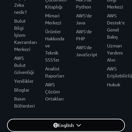
Zeka
Kitaplığı
Python
Merkezi
nedir?
Mimari
AWS'de
AWS
Bulut
Merkezi
Java
Destek’e
Bilgi
Genel
Ürünler
AWS'de
İşlem
Bakış
Hakkında
PHP
Kavramları
ve
Uzman
AWS'de
Merkezi
Teknik
Yardımı
JavaScript
AWS
SSS'ler
Alın
Bulut
Analist
AWS
Güvenliği
Raporları
Erişilebilirli
Yenilikler
AWS
Hukuk
Bloglar
Çözüm
Basın
Ortakları
Bültenleri
English