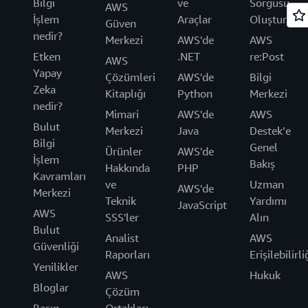
Bilgi
ve
Sorgusu
AWS
İşlem
Araçlar
Oluşturun
Güven
nedir?
Merkezi
AWS'de
AWS
Etken
.NET
re:Post
AWS
Yapay
Çözümleri
AWS'de
Bilgi
Zeka
Kitaplığı
Python
Merkezi
nedir?
Mimari
AWS'de
AWS
Bulut
Merkezi
Java
Destek’e
Bilgi
Genel
Ürünler
AWS'de
İşlem
Bakış
Hakkında
PHP
Kavramları
ve
Uzman
AWS'de
Merkezi
Teknik
Yardımı
JavaScript
AWS
SSS'ler
Alın
Bulut
Analist
AWS
Güvenliği
Raporları
Erişilebilirli
Yenilikler
AWS
Hukuk
Bloglar
Çözüm