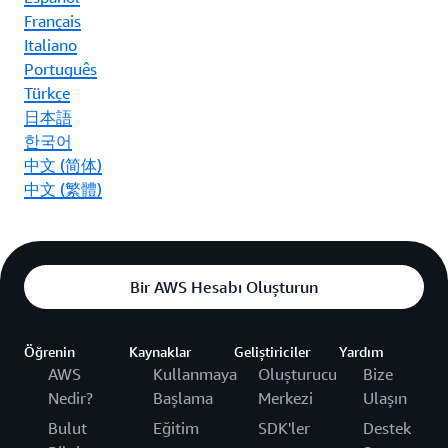
Français
Italiano
Português
Türkçe
日本語
한국어
中文 (简体)
中文 (繁體)
Bir AWS Hesabı Oluşturun
Öğrenin
Kaynaklar
Geliştiriciler
Yardım
AWS
Kullanmaya
Oluşturucu
Bize
Nedir?
Başlama
Merkezi
Ulaşın
Bulut
Eğitim
SDK'ler
Destek