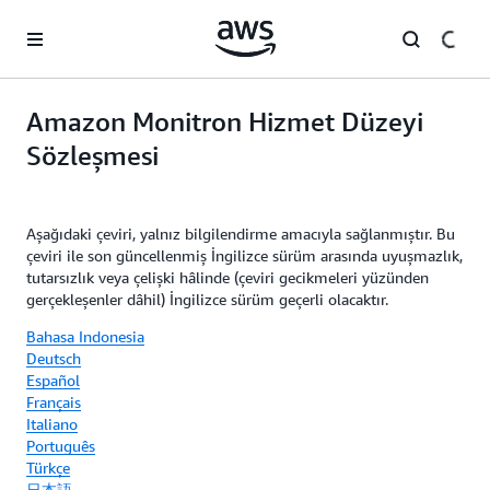
Ana İçeriğe Atla
Amazon Monitron Hizmet Düzeyi
Sözleşmesi
Aşağıdaki çeviri, yalnız bilgilendirme amacıyla sağlanmıştır. Bu
çeviri ile son güncellenmiş İngilizce sürüm arasında uyuşmazlık,
tutarsızlık veya çelişki hâlinde (çeviri gecikmeleri yüzünden
gerçekleşenler dâhil) İngilizce sürüm geçerli olacaktır.
Bahasa Indonesia
Deutsch
Español
Français
Italiano
Português
Türkçe
日本語