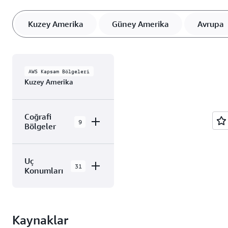
Kuzey Amerika
Güney Amerika
Avrupa
AWS Kapsam Bölgeleri
Kuzey Amerika
Coğrafi
9
Bölgeler
AWS GovCloud
Uç
(ABD Doğu)
31
Konumları
AWS GovCloud
(ABD Batı)
Kuzey Amerika
içindeki AWS Bulut,
Kanada (Orta)
Kaynaklar
31 Uç Ağı Konumları
Kanada Batı