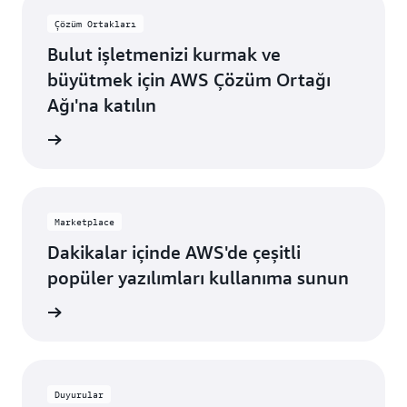
Arizona
Çözüm Ortakları
Dallas/Fort
Philadelphia,
Bulut işletmenizi kurmak ve
Worth,
Pensilvanya
Teksas
büyütmek için AWS Çözüm Ortağı
Portland,
Ağı'na katılın
Denver,
Oregon
Colorado
ağı Ağı
Querétaro,
Hayward,
Meksika
Kaliforniya
Salt Lake
Marketplace
Houston,
City,
Dakikalar içinde AWS'de çeşitli
Teksas
Utah
popüler yazılımları kullanıma sunun
Jacksonville,
San Jose,
Florida
tplace
Kaliforniya
Kansas
Seattle,
City,
Washington
Missouri
Duyurular