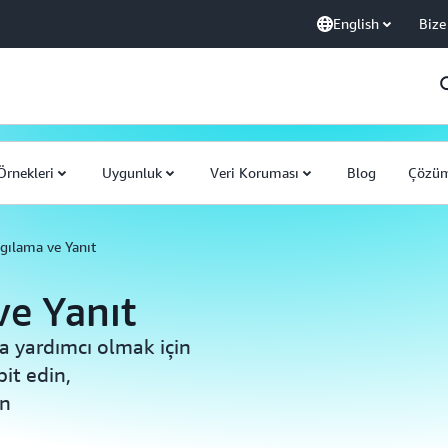
English
Bize
Örnekleri
Uygunluk
Veri Koruması
Blog
Çözüm
gılama ve Yanıt
ve Yanıt
a yardımcı olmak için
pit edin,
in