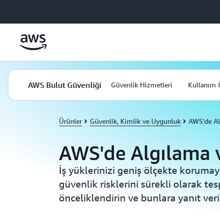
Ana İçeriğe Atla
AWS Bulut Güvenliği
Güvenlik Hizmetleri
Kullanım 
Ürünler
Güvenlik, Kimlik ve Uygunluk
AWS'de Al
AWS'de Algılama 
İş yüklerinizi geniş ölçekte korumay
güvenlik risklerini sürekli olarak tes
önceliklendirin ve bunlara yanıt ver