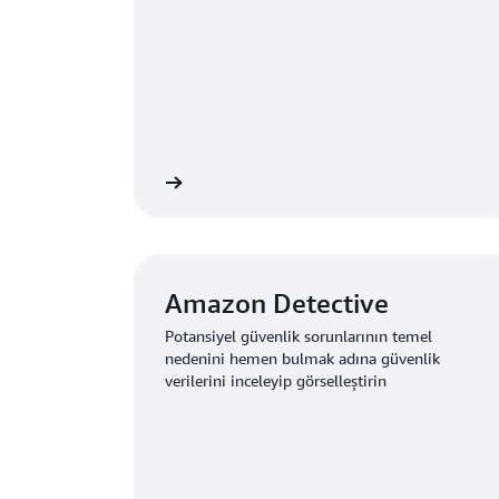
ha fazla bilgi edinin
Daha fazla b
Amazon Detective
Potansiyel güvenlik sorunlarının temel
nedenini hemen bulmak adına güvenlik
verilerini inceleyip görselleştirin