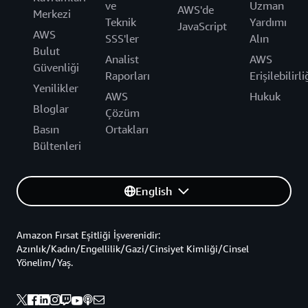
ve
Uzman
AWS'de
Merkezi
Teknik
Yardımı
JavaScript
AWS
SSS'ler
Alın
Bulut
Analist
AWS
Güvenliği
Raporları
Erişilebilirli
Yenilikler
AWS
Hukuk
Bloglar
Çözüm
Basın
Ortakları
Bültenleri
English
Amazon Fırsat Eşitliği İşverenidir:
Azınlık/Kadın/Engellilik/Gazi/Cinsiyet Kimliği/Cinsel
Yönelim/Yaş.