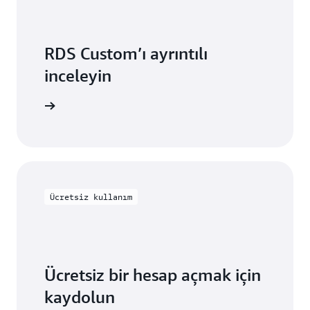
RDS Custom’ı ayrıntılı
inceleyin
ri okuyun
Ücretsiz kullanım
Ücretsiz bir hesap açmak için
kaydolun