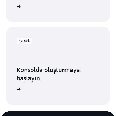
z deneyin
Konsol
Konsolda oluşturmaya
başlayın
rum açın