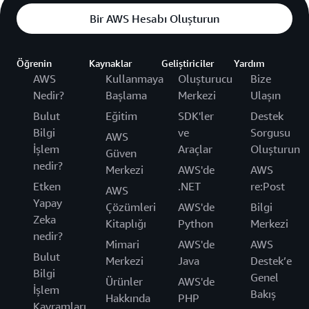
Bir AWS Hesabı Oluşturun
Öğrenin
Kaynaklar
Geliştiriciler
Yardım
AWS
Kullanmaya
Oluşturucu
Bize
Nedir?
Başlama
Merkezi
Ulaşın
Bulut
Eğitim
SDK'ler
Destek
Bilgi
ve
Sorgusu
AWS
İşlem
Araçlar
Oluşturun
Güven
nedir?
Merkezi
AWS'de
AWS
Etken
.NET
re:Post
AWS
Yapay
Çözümleri
AWS'de
Bilgi
Zeka
Kitaplığı
Python
Merkezi
nedir?
Mimari
AWS'de
AWS
Bulut
Merkezi
Java
Destek’e
Bilgi
Genel
Ürünler
AWS'de
İşlem
Bakış
Hakkında
PHP
Kavramları