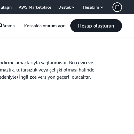
 ulaşın
AWS Marketplace
Destek
Hesabım
Hesap oluşturun
Arama
Konsolda oturum açın
lendirme amaçlarıyla sağlanmıştır. Bu çeviri ve
azlık, tutarsızlık veya çelişki olması halinde
edeniyle) İngilizce versiyon geçerli olacaktır.