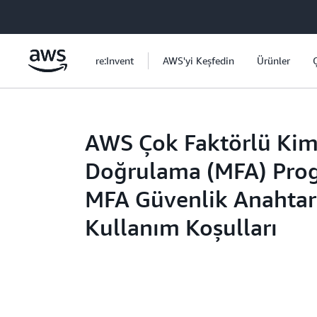
Ana İçeriğe Atla
re:Invent
AWS'yi Keşfedin
Ürünler
AWS Çok Faktörlü Kim
Doğrulama (MFA) Prog
MFA Güvenlik Anahtar
Kullanım Koşulları