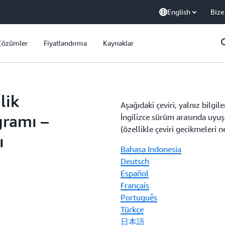
English
Bize
Çözümler
Fiyatlandırma
Kaynaklar
lik
Aşağıdaki çeviri, yalnız bilgi
ramı –
İngilizce sürüm arasında uyuşm
(özellikle çeviri gecikmeleri n
ı
Bahasa Indonesia
Deutsch
Español
Français
Português
Türkçe
日本語