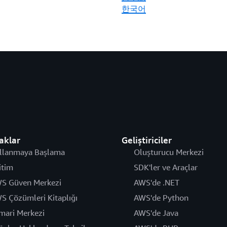
한국어
aklar
Geliştiriciler
llanmaya Başlama
Oluşturucu Merkezi
itim
SDK'ler ve Araçlar
S Güven Merkezi
AWS'de .NET
S Çözümleri Kitaplığı
AWS'de Python
mari Merkezi
AWS'de Java