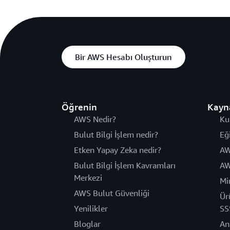
Bir AWS Hesabı Oluşturun
Öğrenin
Kayn
AWS Nedir?
Ku
Bulut Bilgi İşlem nedir?
Eğ
Etken Yapay Zeka nedir?
AW
Bulut Bilgi İşlem Kavramları
AW
Merkezi
Mi
AWS Bulut Güvenliği
Ür
Yenilikler
SS
Bloglar
An