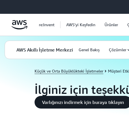
Ana İçeriğe Atla
re:Invent
AWS'yi Keşfedin
Ürünler
AWS Akıllı İşletme Merkezi
Genel Bakış
Çözümler
Küçük ve Orta Büyüklükteki İşletmeler
Müşteri Etk
İlginiz için teşekk
Varlığınızı indirmek için buraya tıklayın