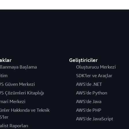
aklar
Geliştiriciler
llanmaya Başlama
Oluşturucu Merkezi
itim
SDK'ler ve Araçlar
S Güven Merkezi
AWS'de .NET
S Çözümleri Kitaplığı
AWS'de Python
mari Merkezi
AWS'de Java
ünler Hakkında ve Teknik
AWS'de PHP
S'ler
AWS'de JavaScript
alist Raporları