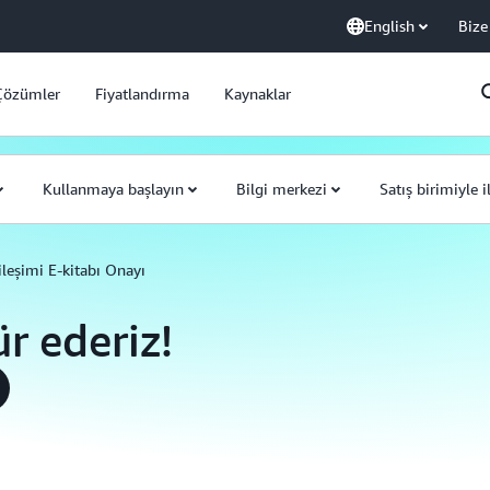
English
Bize
Çözümler
Fiyatlandırma
Kaynaklar
Kullanmaya başlayın
Bilgi merkezi
Satış birimiyle 
ileşimi E-kitabı Onayı
ür ederiz!