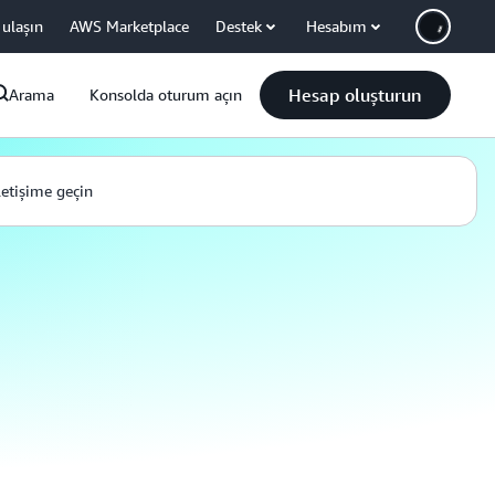
 ulaşın
AWS Marketplace
Destek
Hesabım
Hesap oluşturun
Arama
Konsolda oturum açın
iletişime geçin