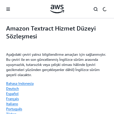
Ana İçeriğe Atla
Amazon Textract Hizmet Düzeyi
Sözleşmesi
Aşağıdaki çeviri yalnız bilgilendirme amaçları için sağlanmıştır.
Bu çeviri ile en son güncellenmiş İngilizce sürüm arasında
uyuşmazlık, tutarsızlık veya çelişki olması hâlinde (çeviri
gecikmeleri yüzünden gerçekleşenler dâhil) İngilizce sürüm
geçerli olacaktır.
Bahasa Indonesia
Deutsch
Español
Français
Italiano
Português
Türkçe