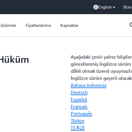
English
Bize
Çözümler
Fiyatlandırma
Kaynaklar
 Hüküm
Aşağıdaki çeviri yalnız bilgil
güncellenmiş İngilizce sürüm 
dâhil olmak üzere) uyuşmazlık
İngilizce sürüm geçerli olacakt
Bahasa Indonesia
Deutsch
Español
Français
Português
Türkçe
日本語