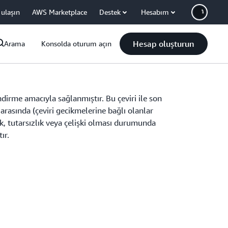
 ulaşın
AWS Marketplace
Destek
Hesabım
Hesap oluşturun
Arama
Konsolda oturum açın
endirme amacıyla sağlanmıştır. Bu çeviri ile son
arasında (çeviri gecikmelerine bağlı olanlar
, tutarsızlık veya çelişki olması durumunda
ır.