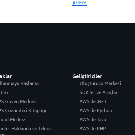
한국어
aklar
Geliştiriciler
llanmaya Başlama
Oluşturucu Merkezi
itim
SDK'ler ve Araçlar
S Güven Merkezi
AWS'de .NET
S Çözümleri Kitaplığı
AWS'de Python
mari Merkezi
AWS'de Java
ünler Hakkında ve Teknik
AWS'de PHP