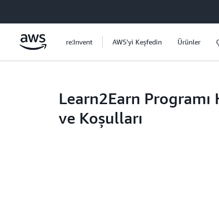
Ana İçeriğe Atla
re:Invent
AWS'yi Keşfedin
Ürünler
Learn2Earn Programı
ve Koşulları