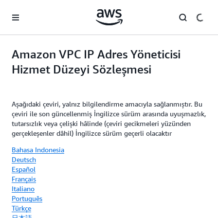
Ana İçeriğe Atla
Amazon VPC IP Adres Yöneticisi
Hizmet Düzeyi Sözleşmesi
Aşağıdaki çeviri, yalnız bilgilendirme amacıyla sağlanmıştır. Bu
çeviri ile son güncellenmiş İngilizce sürüm arasında uyuşmazlık,
tutarsızlık veya çelişki hâlinde (çeviri gecikmeleri yüzünden
gerçekleşenler dâhil) İngilizce sürüm geçerli olacaktır
Bahasa Indonesia
Deutsch
Español
Français
Italiano
Português
Türkçe
日本語