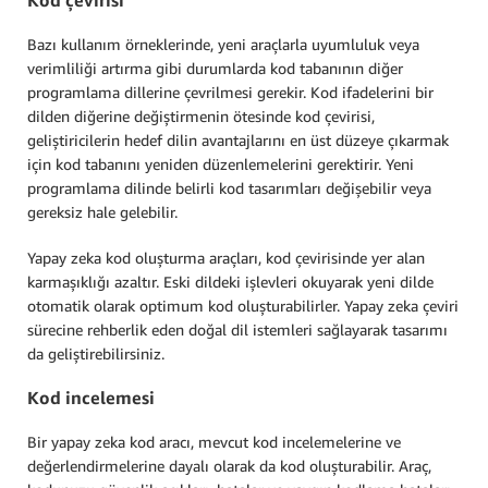
Kod çevirisi
Bazı kullanım örneklerinde, yeni araçlarla uyumluluk veya
verimliliği artırma gibi durumlarda kod tabanının diğer
programlama dillerine çevrilmesi gerekir. Kod ifadelerini bir
dilden diğerine değiştirmenin ötesinde kod çevirisi,
geliştiricilerin hedef dilin avantajlarını en üst düzeye çıkarmak
için kod tabanını yeniden düzenlemelerini gerektirir. Yeni
programlama dilinde belirli kod tasarımları değişebilir veya
gereksiz hale gelebilir.
Yapay zeka kod oluşturma araçları, kod çevirisinde yer alan
karmaşıklığı azaltır. Eski dildeki işlevleri okuyarak yeni dilde
otomatik olarak optimum kod oluşturabilirler. Yapay zeka çeviri
sürecine rehberlik eden doğal dil istemleri sağlayarak tasarımı
da geliştirebilirsiniz.
Kod incelemesi
Bir yapay zeka kod aracı, mevcut kod incelemelerine ve
değerlendirmelerine dayalı olarak da kod oluşturabilir. Araç,