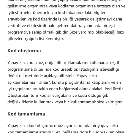
geliştirme ortamınıza veya kodlama ortamınıza entegre olan ve
iyileştirmeler önermek için kod tabanınızdaki bilgileri
arayabilen ve kod üzerinde iş birliği yaparak geliştirmeyi daha
verimli ve etkileşimli hale getiren daima yanınızda bir eşli
programcıya sahip olmak gibidir. Size yardımcı olabileceği bazı
görevler aşağıda listelenmiştir.
Kod oluşturma
Yapay zeka aracınız, doğal dil açıklamalarını kullanarak çeşitli
programlama dillerinde kod üretebilir. İstediğiniz işlevselliği
doğal dil metninde açıklayabilirsiniz. Yapay zeka,
açıklamalarınızı "anlar", kurulu programlama kalıplarını ve en
iyi uygulamaları takip eden bağlamsal olarak alakalı kod üretir.
Oluşturulan tüm kodlar vurgulanır ve kodu olduğu gibi
değişikliklerle kullanmak veya hiç kullanmamak size kalmıştır.
Kod tamamlama
Yapay zeka kod oluşturucunuz aynı zamanda bir yapay zeka
kod tamamlama aracıdır. Siz, bağlama göre bir sonraki en olası