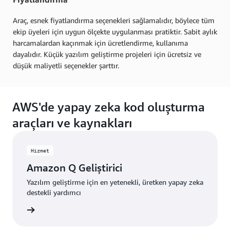
Araç, esnek fiyatlandırma seçenekleri sağlamalıdır, böylece tüm
ekip üyeleri için uygun ölçekte uygulanması pratiktir. Sabit aylık
harcamalardan kaçınmak için ücretlendirme, kullanıma
dayalıdır. Küçük yazılım geliştirme projeleri için ücretsiz ve
düşük maliyetli seçenekler şarttır.
AWS'de yapay zeka kod oluşturma
araçları ve kaynakları
Hizmet
Amazon Q Geliştirici
Yazılım geliştirme için en yetenekli, üretken yapay zeka
destekli yardımcı
i edinin