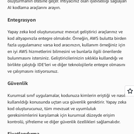
oluşturmanın ötesine geçer. İhtiyacınız olan işlevselliği sağlayan
AI kodlama araçlarını arayın.
Entegrasyon
Yapay zeka kod oluşturucunuz mevcut geliştirici araçlarınız ve
kod altyapınızla entegre olmalıdır. Örneğin, AWS bulutta birden
fazla uygulamanız varsa kod aracınızın, kullanım örneğiniz için
en iyi AWS hizmetlerini bilmesini ve bunlarla ilgili önerilerde
bulunmasını istersiniz. Geliştiricilerinizin sıklıkla kullandığı ve
birlikte çalıştığı IDE'leri ve diğer teknolojilerle entegre olmasını
ve çalışmasını istiyorsunuz.
Güvenlik
Kurumsal sınıf uygulamalar, kodunuza kimlerin eriştiği ve nasıl
kullanıldığı konusunda uçtan uca güvenlik gerektirir. Yapay zeka
kod oluşturucunuz, tüm mevzuat ve uyumluluk
gereksinimlerini karşılamak için kurumsal düzeyde erişim
kontrolü, şifreleme ve diğer güvenlik özellikleri sağlamalıdır.
Fiyatlandırma