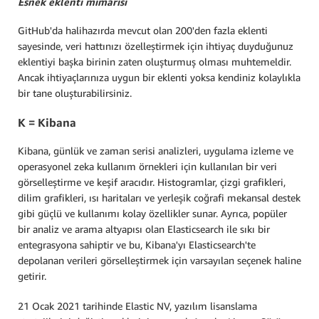
Esnek eklenti mimarisi
GitHub'da halihazırda mevcut olan 200'den fazla eklenti
sayesinde, veri hattınızı özelleştirmek için ihtiyaç duyduğunuz
eklentiyi başka birinin zaten oluşturmuş olması muhtemeldir.
Ancak ihtiyaçlarınıza uygun bir eklenti yoksa kendiniz kolaylıkla
bir tane oluşturabilirsiniz.
K = Kibana
Kibana, günlük ve zaman serisi analizleri, uygulama izleme ve
operasyonel zeka kullanım örnekleri için kullanılan bir veri
görselleştirme ve keşif aracıdır. Histogramlar, çizgi grafikleri,
dilim grafikleri, ısı haritaları ve yerleşik coğrafi mekansal destek
gibi güçlü ve kullanımı kolay özellikler sunar. Ayrıca, popüler
bir analiz ve arama altyapısı olan Elasticsearch ile sıkı bir
entegrasyona sahiptir ve bu, Kibana'yı Elasticsearch'te
depolanan verileri görselleştirmek için varsayılan seçenek haline
getirir.
21 Ocak 2021 tarihinde Elastic NV, yazılım lisanslama