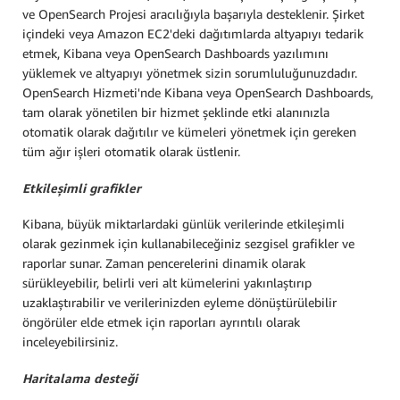
ve OpenSearch Projesi aracılığıyla başarıyla desteklenir. Şirket
içindeki veya Amazon EC2'deki dağıtımlarda altyapıyı tedarik
etmek, Kibana veya OpenSearch Dashboards yazılımını
yüklemek ve altyapıyı yönetmek sizin sorumluluğunuzdadır.
OpenSearch Hizmeti'nde Kibana veya OpenSearch Dashboards,
tam olarak yönetilen bir hizmet şeklinde etki alanınızla
otomatik olarak dağıtılır ve kümeleri yönetmek için gereken
tüm ağır işleri otomatik olarak üstlenir.
Etkileşimli grafikler
Kibana, büyük miktarlardaki günlük verilerinde etkileşimli
olarak gezinmek için kullanabileceğiniz sezgisel grafikler ve
raporlar sunar. Zaman pencerelerini dinamik olarak
sürükleyebilir, belirli veri alt kümelerini yakınlaştırıp
uzaklaştırabilir ve verilerinizden eyleme dönüştürülebilir
öngörüler elde etmek için raporları ayrıntılı olarak
inceleyebilirsiniz.
Haritalama desteği