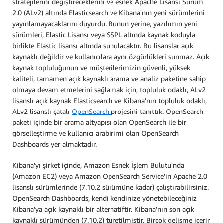
stratejilerini değiştireceklerini ve esnek Apache Lisansı Sürüm
2.0 (ALv2) altında Elasticsearch ve Kibana'nın yeni sürümlerini
yayınlamayacaklarını duyurdu. Bunun yerine, yazılımın yeni
sürümleri, Elastic Lisansı veya SSPL altında kaynak koduyla
birlikte Elastic lisansı altında sunulacaktır. Bu lisanslar açık
kaynaklı değildir ve kullanıcılara aynı özgürlükleri sunmaz. Açık
kaynak topluluğunun ve müşterilerimizin güvenli, yüksek
kaliteli, tamamen açık kaynaklı arama ve analiz paketine sahip
olmaya devam etmelerini sağlamak için, topluluk odaklı, ALv2
lisanslı açık kaynak Elasticsearch ve Kibana'nın topluluk odaklı,
ALv2 lisanslı çatalı
OpenSearch
projesini tanıttık. OpenSearch
paketi içinde bir arama altyapısı olan OpenSearch ile bir
görselleştirme ve kullanıcı arabirimi olan OpenSearch
Dashboards yer almaktadır.
Kibana'yı şirket içinde, Amazon Esnek İşlem Bulutu'nda
(Amazon EC2) veya Amazon OpenSearch Service'in Apache 2.0
lisanslı sürümlerinde (7.10.2 sürümüne kadar) çalıştırabilirsiniz.
OpenSearch Dashboards, kendi kendinize yönetebileceğiniz
Kibana'ya açık kaynaklı bir alternatiftir. Kibana'nın son açık
kaynaklı sürümünden (7.10.2) türetilmiştir. Birçok gelişme içerir