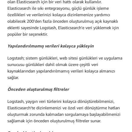
olan Elasticsearch için bir veri hattı olarak kullanılır.
Elasticsearch ile sıkı entegrasyonu, güçlü günlük işleme
özellikleri ve verilerinizi kolayca dizinlemenize yardımcı
olabilecek 200'den fazla önceden oluşturulmuş açık kaynaklı
eklenti sayesinde Logstash, Elasticsearch'e veri yüklemek için
popüler bir seçenektir.
Yapılandırılmamış verileri kolayca yükleyin
Logstash; sistem günlükleri, web sitesi günlükleri ve uygulama
sunucusu günlükleri dahil olmak üzere çeşitli veri
kaynaklarından yapılandırılmamış verileri kolayca almanızı
sağlar.
Önceden oluşturulmuş filtreler
Logstash, yaygın veri türlerini kolayca dönüştürebilmenizi,
Elasticsearch'te dizinlemenizi ve özel veri dönüştürme hatları
oluşturmak zorunda kalmadan sorgulamaya başlayabilmenizi
sağlamak için önceden oluşturulmuş filtreler sunar.