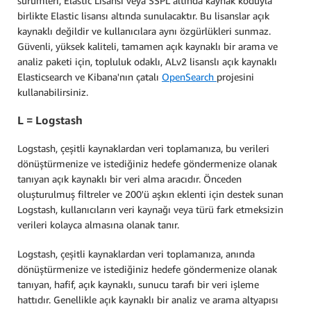
sürümleri, Elastic Lisansı veya SSPL altında kaynak koduyla
birlikte Elastic lisansı altında sunulacaktır. Bu lisanslar açık
kaynaklı değildir ve kullanıcılara aynı özgürlükleri sunmaz.
Güvenli, yüksek kaliteli, tamamen açık kaynaklı bir arama ve
analiz paketi için, topluluk odaklı, ALv2 lisanslı açık kaynaklı
Elasticsearch ve Kibana'nın çatalı
OpenSearch
projesini
kullanabilirsiniz.
L = Logstash
Logstash, çeşitli kaynaklardan veri toplamanıza, bu verileri
dönüştürmenize ve istediğiniz hedefe göndermenize olanak
tanıyan açık kaynaklı bir veri alma aracıdır. Önceden
oluşturulmuş filtreler ve 200'ü aşkın eklenti için destek sunan
Logstash, kullanıcıların veri kaynağı veya türü fark etmeksizin
verileri kolayca almasına olanak tanır.
Logstash, çeşitli kaynaklardan veri toplamanıza, anında
dönüştürmenize ve istediğiniz hedefe göndermenize olanak
tanıyan, hafif, açık kaynaklı, sunucu tarafı bir veri işleme
hattıdır. Genellikle açık kaynaklı bir analiz ve arama altyapısı