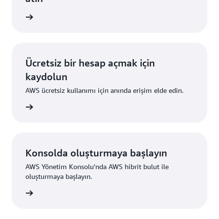
 edinin
Ücretsiz bir hesap açmak için
kaydolun
AWS ücretsiz kullanımı için anında erişim elde edin.
ydolun
Konsolda oluşturmaya başlayın
AWS Yönetim Konsolu'nda AWS hibrit bulut ile
oluşturmaya başlayın.
um açın