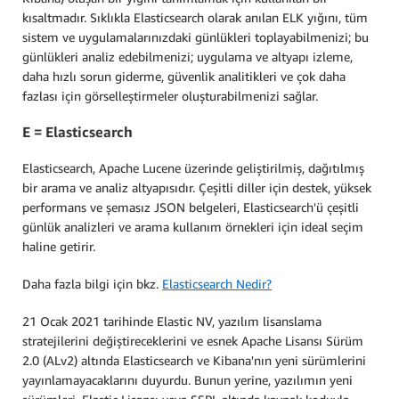
kısaltmadır. Sıklıkla Elasticsearch olarak anılan ELK yığını, tüm
sistem ve uygulamalarınızdaki günlükleri toplayabilmenizi; bu
günlükleri analiz edebilmenizi; uygulama ve altyapı izleme,
daha hızlı sorun giderme, güvenlik analitikleri ve çok daha
fazlası için görselleştirmeler oluşturabilmenizi sağlar.
E = Elasticsearch
Elasticsearch, Apache Lucene üzerinde geliştirilmiş, dağıtılmış
bir arama ve analiz altyapısıdır. Çeşitli diller için destek, yüksek
performans ve şemasız JSON belgeleri, Elasticsearch'ü çeşitli
günlük analizleri ve arama kullanım örnekleri için ideal seçim
haline getirir.
Daha fazla bilgi için bkz.
Elasticsearch Nedir?
21 Ocak 2021 tarihinde Elastic NV, yazılım lisanslama
stratejilerini değiştireceklerini ve esnek Apache Lisansı Sürüm
2.0 (ALv2) altında Elasticsearch ve Kibana'nın yeni sürümlerini
yayınlamayacaklarını duyurdu. Bunun yerine, yazılımın yeni