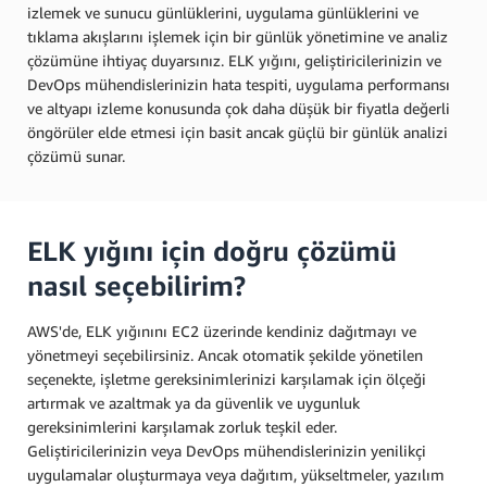
izlemek ve sunucu günlüklerini, uygulama günlüklerini ve
tıklama akışlarını işlemek için bir günlük yönetimine ve analiz
çözümüne ihtiyaç duyarsınız. ELK yığını, geliştiricilerinizin ve
DevOps mühendislerinizin hata tespiti, uygulama performansı
ve altyapı izleme konusunda çok daha düşük bir fiyatla değerli
öngörüler elde etmesi için basit ancak güçlü bir günlük analizi
çözümü sunar.
ELK yığını için doğru çözümü
nasıl seçebilirim?
AWS'de, ELK yığınını EC2 üzerinde kendiniz dağıtmayı ve
yönetmeyi seçebilirsiniz. Ancak otomatik şekilde yönetilen
seçenekte, işletme gereksinimlerinizi karşılamak için ölçeği
artırmak ve azaltmak ya da güvenlik ve uygunluk
gereksinimlerini karşılamak zorluk teşkil eder.
Geliştiricilerinizin veya DevOps mühendislerinizin yenilikçi
uygulamalar oluşturmaya veya dağıtım, yükseltmeler, yazılım