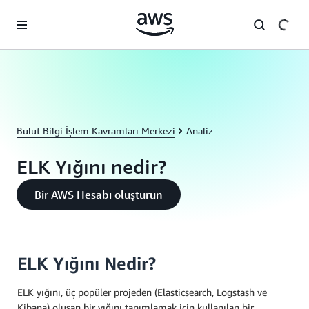
Ana İçeriğe Atla
Bulut Bilgi İşlem Kavramları Merkezi
Analiz
ELK Yığını nedir?
Bir AWS Hesabı oluşturun
ELK Yığını Nedir?
ELK yığını, üç popüler projeden (Elasticsearch, Logstash ve
Kibana) oluşan bir yığını tanımlamak için kullanılan bir