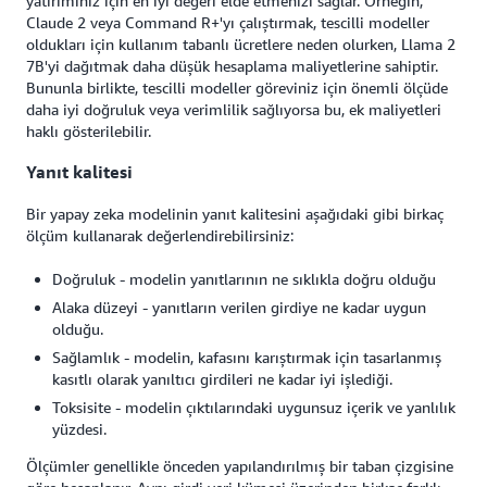
yatırımınız için en iyi değeri elde etmenizi sağlar. Örneğin,
Claude 2 veya Command R+'yı çalıştırmak, tescilli modeller
oldukları için kullanım tabanlı ücretlere neden olurken, Llama 2
7B'yi dağıtmak daha düşük hesaplama maliyetlerine sahiptir.
Bununla birlikte, tescilli modeller göreviniz için önemli ölçüde
daha iyi doğruluk veya verimlilik sağlıyorsa bu, ek maliyetleri
haklı gösterilebilir.
Yanıt kalitesi
Bir yapay zeka modelinin yanıt kalitesini aşağıdaki gibi birkaç
ölçüm kullanarak değerlendirebilirsiniz:
Doğruluk - modelin yanıtlarının ne sıklıkla doğru olduğu
Alaka düzeyi - yanıtların verilen girdiye ne kadar uygun
olduğu.
Sağlamlık - modelin, kafasını karıştırmak için tasarlanmış
kasıtlı olarak yanıltıcı girdileri ne kadar iyi işlediği.
Toksisite - modelin çıktılarındaki uygunsuz içerik ve yanlılık
yüzdesi.
Ölçümler genellikle önceden yapılandırılmış bir taban çizgisine