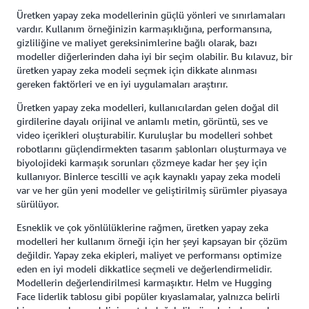
Üretken yapay zeka modellerinin güçlü yönleri ve sınırlamaları
vardır. Kullanım örneğinizin karmaşıklığına, performansına,
gizliliğine ve maliyet gereksinimlerine bağlı olarak, bazı
modeller diğerlerinden daha iyi bir seçim olabilir. Bu kılavuz, bir
üretken yapay zeka modeli seçmek için dikkate alınması
gereken faktörleri ve en iyi uygulamaları araştırır.
Üretken yapay zeka modelleri, kullanıcılardan gelen doğal dil
girdilerine dayalı orijinal ve anlamlı metin, görüntü, ses ve
video içerikleri oluşturabilir. Kuruluşlar bu modelleri sohbet
robotlarını güçlendirmekten tasarım şablonları oluşturmaya ve
biyolojideki karmaşık sorunları çözmeye kadar her şey için
kullanıyor. Binlerce tescilli ve açık kaynaklı yapay zeka modeli
var ve her gün yeni modeller ve geliştirilmiş sürümler piyasaya
sürülüyor.
Esneklik ve çok yönlülüklerine rağmen, üretken yapay zeka
modelleri her kullanım örneği için her şeyi kapsayan bir çözüm
değildir. Yapay zeka ekipleri, maliyet ve performansı optimize
eden en iyi modeli dikkatlice seçmeli ve değerlendirmelidir.
Modellerin değerlendirilmesi karmaşıktır. Helm ve Hugging
Face liderlik tablosu gibi popüler kıyaslamalar, yalnızca belirli