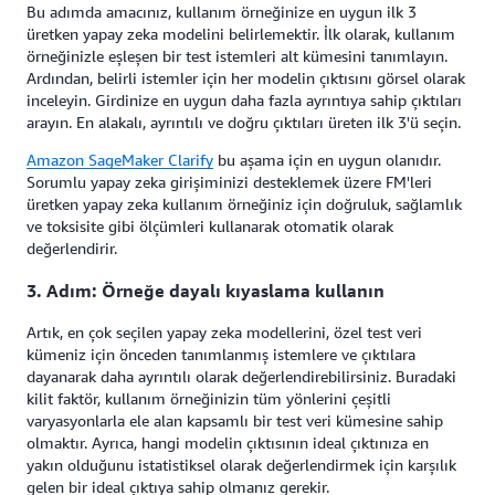
Bu adımda amacınız, kullanım örneğinize en uygun ilk 3
üretken yapay zeka modelini belirlemektir. İlk olarak, kullanım
örneğinizle eşleşen bir test istemleri alt kümesini tanımlayın.
Ardından, belirli istemler için her modelin çıktısını görsel olarak
inceleyin. Girdinize en uygun daha fazla ayrıntıya sahip çıktıları
arayın. En alakalı, ayrıntılı ve doğru çıktıları üreten ilk 3'ü seçin.
Amazon SageMaker Clarify
bu aşama için en uygun olanıdır.
Sorumlu yapay zeka girişiminizi desteklemek üzere FM'leri
üretken yapay zeka kullanım örneğiniz için doğruluk, sağlamlık
ve toksisite gibi ölçümleri kullanarak otomatik olarak
değerlendirir.
3. Adım: Örneğe dayalı kıyaslama kullanın
Artık, en çok seçilen yapay zeka modellerini, özel test veri
kümeniz için önceden tanımlanmış istemlere ve çıktılara
dayanarak daha ayrıntılı olarak değerlendirebilirsiniz. Buradaki
kilit faktör, kullanım örneğinizin tüm yönlerini çeşitli
varyasyonlarla ele alan kapsamlı bir test veri kümesine sahip
olmaktır. Ayrıca, hangi modelin çıktısının ideal çıktınıza en
yakın olduğunu istatistiksel olarak değerlendirmek için karşılık
gelen bir ideal çıktıya sahip olmanız gerekir.