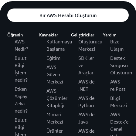
Bir AWS Hesabı Oluşturun
Öğrenin
Kaynaklar
Geliştiriciler
Yardım
AWS
Kullanmaya
Oluşturucu
Bize
Nedir?
Başlama
Merkezi
Ulaşın
Bulut
Eğitim
SDK'ler
Destek
Bilgi
ve
Sorgusu
AWS
İşlem
Araçlar
Oluşturun
Güven
nedir?
Merkezi
AWS'de
AWS
Etken
.NET
re:Post
AWS
Yapay
Çözümleri
AWS'de
Bilgi
Zeka
Kitaplığı
Python
Merkezi
nedir?
Mimari
AWS'de
AWS
Bulut
Merkezi
Java
Destek’e
Bilgi
Genel
Ürünler
AWS'de
İşlem