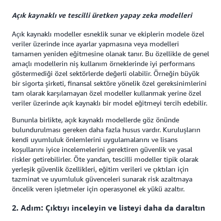
Açık kaynaklı ve tescilli üretken yapay zeka modelleri
Açık kaynaklı modeller esneklik sunar ve ekiplerin modele özel
veriler üzerinde ince ayarlar yapmasına veya modelleri
tamamen yeniden eğitmesine olanak tanır. Bu özellikle de genel
amaçlı modellerin niş kullanım örneklerinde iyi performans
göstermediği özel sektörlerde değerli olabilir. Örneğin büyük
bir sigorta şirketi, finansal sektöre yönelik özel gereksinimlerini
tam olarak karşılamayan özel modeller kullanmak yerine özel
veriler üzerinde açık kaynaklı bir model eğitmeyi tercih edebilir.
Bununla birlikte, açık kaynaklı modellerde göz önünde
bulundurulması gereken daha fazla husus vardır. Kuruluşların
kendi uyumluluk önlemlerini uygulamalarını ve lisans
koşullarını iyice incelemelerini gerektiren güvenlik ve yasal
riskler getirebilirler. Öte yandan, tescilli modeller tipik olarak
yerleşik güvenlik özellikleri, eğitim verileri ve çıktıları için
tazminat ve uyumluluk güvenceleri sunarak risk azaltmaya
öncelik veren işletmeler için operasyonel ek yükü azaltır.
2. Adım: Çıktıyı inceleyin ve listeyi daha da daraltın