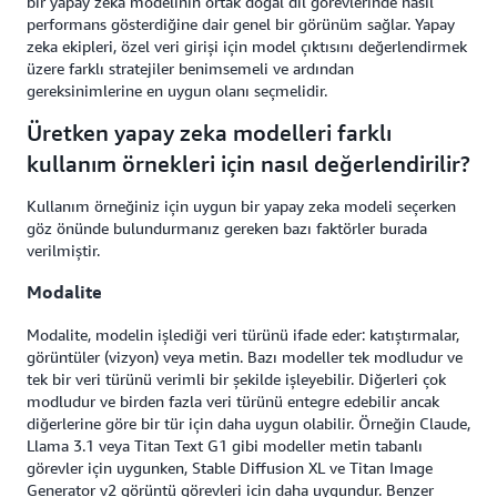
bir yapay zeka modelinin ortak doğal dil görevlerinde nasıl
performans gösterdiğine dair genel bir görünüm sağlar. Yapay
zeka ekipleri, özel veri girişi için model çıktısını değerlendirmek
üzere farklı stratejiler benimsemeli ve ardından
gereksinimlerine en uygun olanı seçmelidir.
Üretken yapay zeka modelleri farklı
kullanım örnekleri için nasıl değerlendirilir?
Kullanım örneğiniz için uygun bir yapay zeka modeli seçerken
göz önünde bulundurmanız gereken bazı faktörler burada
verilmiştir.
Modalite
Modalite, modelin işlediği veri türünü ifade eder: katıştırmalar,
görüntüler (vizyon) veya metin. Bazı modeller tek modludur ve
tek bir veri türünü verimli bir şekilde işleyebilir. Diğerleri çok
modludur ve birden fazla veri türünü entegre edebilir ancak
diğerlerine göre bir tür için daha uygun olabilir. Örneğin Claude,
Llama 3.1 veya Titan Text G1 gibi modeller metin tabanlı
görevler için uygunken, Stable Diffusion XL ve Titan Image
Generator v2 görüntü görevleri için daha uygundur. Benzer