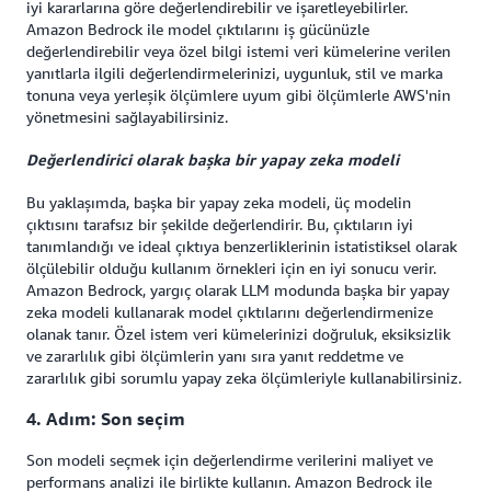
iyi kararlarına göre değerlendirebilir ve işaretleyebilirler.
Amazon Bedrock ile model çıktılarını iş gücünüzle
değerlendirebilir veya özel bilgi istemi veri kümelerine verilen
yanıtlarla ilgili değerlendirmelerinizi, uygunluk, stil ve marka
tonuna veya yerleşik ölçümlere uyum gibi ölçümlerle AWS'nin
yönetmesini sağlayabilirsiniz.
Değerlendirici olarak başka bir yapay zeka modeli
Bu yaklaşımda, başka bir yapay zeka modeli, üç modelin
çıktısını tarafsız bir şekilde değerlendirir. Bu, çıktıların iyi
tanımlandığı ve ideal çıktıya benzerliklerinin istatistiksel olarak
ölçülebilir olduğu kullanım örnekleri için en iyi sonucu verir.
Amazon Bedrock, yargıç olarak LLM modunda başka bir yapay
zeka modeli kullanarak model çıktılarını değerlendirmenize
olanak tanır. Özel istem veri kümelerinizi doğruluk, eksiksizlik
ve zararlılık gibi ölçümlerin yanı sıra yanıt reddetme ve
zararlılık gibi sorumlu yapay zeka ölçümleriyle kullanabilirsiniz.
4. Adım: Son seçim
Son modeli seçmek için değerlendirme verilerini maliyet ve
performans analizi ile birlikte kullanın. Amazon Bedrock ile