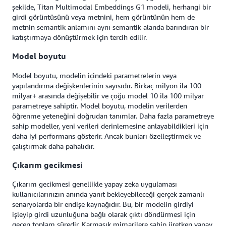
şekilde, Titan Multimodal Embeddings G1 modeli, herhangi bir
girdi görüntüsünü veya metnini, hem görüntünün hem de
metnin semantik anlamını aynı semantik alanda barındıran bir
katıştırmaya dönüştürmek için tercih edilir.
Model boyutu
Model boyutu, modelin içindeki parametrelerin veya
yapılandırma değişkenlerinin sayısıdır. Birkaç milyon ila 100
milyar+ arasında değişebilir ve çoğu model 10 ila 100 milyar
parametreye sahiptir. Model boyutu, modelin verilerden
öğrenme yeteneğini doğrudan tanımlar. Daha fazla parametreye
sahip modeller, yeni verileri derinlemesine anlayabildikleri için
daha iyi performans gösterir. Ancak bunları özelleştirmek ve
çalıştırmak daha pahalıdır.
Çıkarım gecikmesi
Çıkarım gecikmesi genellikle yapay zeka uygulaması
kullanıcılarınızın anında yanıt bekleyebileceği gerçek zamanlı
senaryolarda bir endişe kaynağıdır. Bu, bir modelin girdiyi
işleyip girdi uzunluğuna bağlı olarak çıktı döndürmesi için
geçen toplam süredir. Karmaşık mimarilere sahip üretken yapay