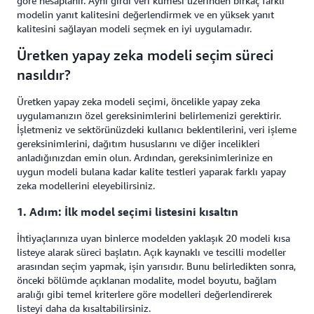
göre hesaplanır. Aynı girdi veri kümesi üzerinden birkaç farklı
modelin yanıt kalitesini değerlendirmek ve en yüksek yanıt
kalitesini sağlayan modeli seçmek en iyi uygulamadır.
Üretken yapay zeka modeli seçim süreci
nasıldır?
Üretken yapay zeka modeli seçimi, öncelikle yapay zeka
uygulamanızın özel gereksinimlerini belirlemenizi gerektirir.
İşletmeniz ve sektörünüzdeki kullanıcı beklentilerini, veri işleme
gereksinimlerini, dağıtım hususlarını ve diğer incelikleri
anladığınızdan emin olun. Ardından, gereksinimlerinize en
uygun modeli bulana kadar kalite testleri yaparak farklı yapay
zeka modellerini eleyebilirsiniz.
1. Adım: İlk model seçimi listesini kısaltın
İhtiyaçlarınıza uyan binlerce modelden yaklaşık 20 modeli kısa
listeye alarak süreci başlatın. Açık kaynaklı ve tescilli modeller
arasından seçim yapmak, işin yarısıdır. Bunu belirledikten sonra,
önceki bölümde açıklanan modalite, model boyutu, bağlam
aralığı gibi temel kriterlere göre modelleri değerlendirerek
listeyi daha da kısaltabilirsiniz.