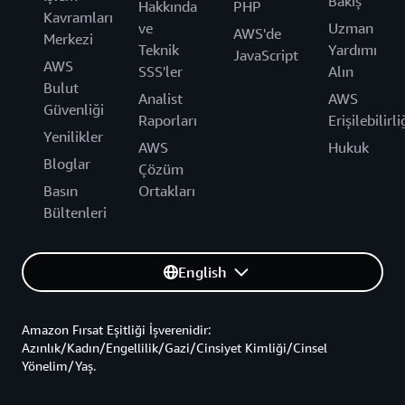
Bakış
Hakkında
PHP
Kavramları
ve
Uzman
AWS'de
Merkezi
Teknik
Yardımı
JavaScript
AWS
SSS'ler
Alın
Bulut
Analist
AWS
Güvenliği
Raporları
Erişilebilirli
Yenilikler
AWS
Hukuk
Bloglar
Çözüm
Basın
Ortakları
Bültenleri
English
Amazon Fırsat Eşitliği İşverenidir:
Azınlık/Kadın/Engellilik/Gazi/Cinsiyet Kimliği/Cinsel
Yönelim/Yaş.