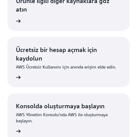
Ürünle ilgili diğer kaynaklara göz
atın
i edinin
Ücretsiz bir hesap açmak için
kaydolun
AWS Ücretsiz Kullanımı için anında erişim elde edin.
ydolun
Konsolda oluşturmaya başlayın
AWS Yönetim Konsolu'nda AWS ile oluşturmaya
başlayın.
um açın