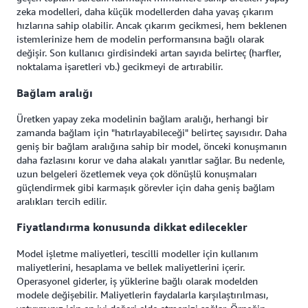
zeka modelleri, daha küçük modellerden daha yavaş çıkarım
hızlarına sahip olabilir. Ancak çıkarım gecikmesi, hem beklenen
istemlerinize hem de modelin performansına bağlı olarak
değişir. Son kullanıcı girdisindeki artan sayıda belirteç (harfler,
noktalama işaretleri vb.) gecikmeyi de artırabilir.
Bağlam aralığı
Üretken yapay zeka modelinin bağlam aralığı, herhangi bir
zamanda bağlam için "hatırlayabileceği" belirteç sayısıdır. Daha
geniş bir bağlam aralığına sahip bir model, önceki konuşmanın
daha fazlasını korur ve daha alakalı yanıtlar sağlar. Bu nedenle,
uzun belgeleri özetlemek veya çok dönüşlü konuşmaları
güçlendirmek gibi karmaşık görevler için daha geniş bağlam
aralıkları tercih edilir.
Fiyatlandırma konusunda dikkat edilecekler
Model işletme maliyetleri, tescilli modeller için kullanım
maliyetlerini, hesaplama ve bellek maliyetlerini içerir.
Operasyonel giderler, iş yüklerine bağlı olarak modelden
modele değişebilir. Maliyetlerin faydalarla karşılaştırılması,