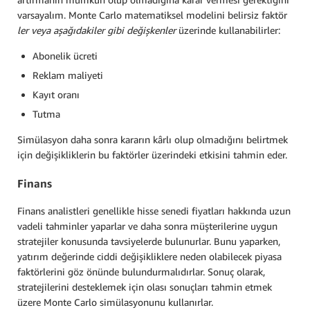
varsayalım. Monte Carlo matematiksel modelini belirsiz faktör
ler veya aşağıdakiler
gibi değişkenler
üzerinde kullanabilirler:
Abonelik ücreti
Reklam maliyeti
Kayıt oranı
Tutma
Simülasyon daha sonra kararın kârlı olup olmadığını belirtmek
için değişikliklerin bu faktörler üzerindeki etkisini tahmin eder.
Finans
Finans analistleri genellikle hisse senedi fiyatları hakkında uzun
vadeli tahminler yaparlar ve daha sonra müşterilerine uygun
stratejiler konusunda tavsiyelerde bulunurlar. Bunu yaparken,
yatırım değerinde ciddi değişikliklere neden olabilecek piyasa
faktörlerini göz önünde bulundurmalıdırlar. Sonuç olarak,
stratejilerini desteklemek için olası sonuçları tahmin etmek
üzere Monte Carlo simülasyonunu kullanırlar.