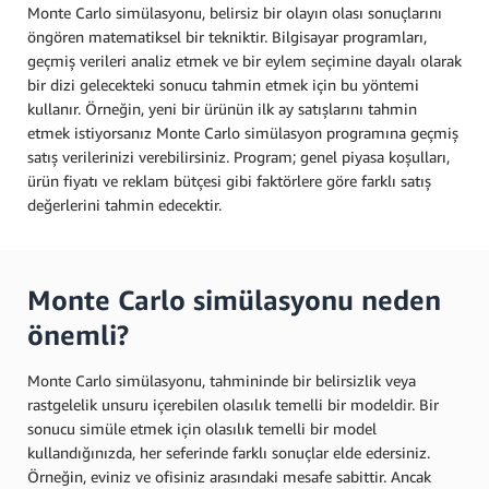
Monte Carlo simülasyonu, belirsiz bir olayın olası sonuçlarını
öngören matematiksel bir tekniktir. Bilgisayar programları,
geçmiş verileri analiz etmek ve bir eylem seçimine dayalı olarak
bir dizi gelecekteki sonucu tahmin etmek için bu yöntemi
kullanır. Örneğin, yeni bir ürünün ilk ay satışlarını tahmin
etmek istiyorsanız Monte Carlo simülasyon programına geçmiş
satış verilerinizi verebilirsiniz. Program; genel piyasa koşulları,
ürün fiyatı ve reklam bütçesi gibi faktörlere göre farklı satış
değerlerini tahmin edecektir.
Monte Carlo simülasyonu neden
önemli?
Monte Carlo simülasyonu, tahmininde bir belirsizlik veya
rastgelelik unsuru içerebilen olasılık temelli bir modeldir. Bir
sonucu simüle etmek için olasılık temelli bir model
kullandığınızda, her seferinde farklı sonuçlar elde edersiniz.
Örneğin, eviniz ve ofisiniz arasındaki mesafe sabittir. Ancak