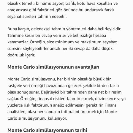
olasılık temelli bir simülasyon; trafik, kötü hava koşulları ve
araç arızası gibi faktörleri göz önünde bulundurarak farklı
seyahat süreleri tahmin edebilir.
Buna karşın, geleneksel tahmin yöntemleri daha belirleyicidir.
Tahmine kesin bir cevap verirler ve belirsizliği hesaba
katamazlar. Örneğin, size minimum ve maksimum seyahat
süresini söyleyebilirler ancak her iki cevap da daha düşük
doğruluk içerir.
Monte Carlo simülasyonunun avantajları
Monte Carlo simülasyonu, her birinin olasılığı büyük bir
rastgele veri örneği havuzundan gelecek şekilde birden fazla
olası sonuç sunar. Belirleyici bir tahminden daha net bir resim
sağlar. Örneğin, finansal riskleri tahmin etmek, düzinelerce veya
yüzlerce risk faktörünün analiz edilmesini gerektirir. Finans
analistleri, olası her sonucun ihtimalini üretmek için Monte
Carlo simülasyonunu kullanıyor.
Monte Carlo simülasyonunun tarihi