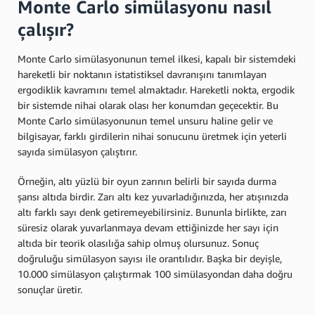
Monte Carlo simülasyonu nasıl
çalışır?
Monte Carlo simülasyonunun temel ilkesi, kapalı bir sistemdeki
hareketli bir noktanın istatistiksel davranışını tanımlayan
ergodiklik kavramını temel almaktadır. Hareketli nokta, ergodik
bir sistemde nihai olarak olası her konumdan geçecektir. Bu
Monte Carlo simülasyonunun temel unsuru haline gelir ve
bilgisayar, farklı girdilerin nihai sonucunu üretmek için yeterli
sayıda simülasyon çalıştırır.
Örneğin, altı yüzlü bir oyun zarının belirli bir sayıda durma
şansı altıda birdir. Zarı altı kez yuvarladığınızda, her atışınızda
altı farklı sayı denk getiremeyebilirsiniz. Bununla birlikte, zarı
süresiz olarak yuvarlanmaya devam ettiğinizde her sayı için
altıda bir teorik olasılığa sahip olmuş olursunuz. Sonuç
doğruluğu simülasyon sayısı ile orantılıdır. Başka bir deyişle,
10.000 simülasyon çalıştırmak 100 simülasyondan daha doğru
sonuçlar üretir.