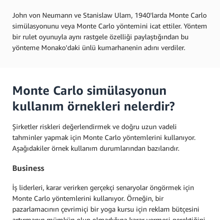
John von Neumann ve Stanislaw Ulam, 1940'larda Monte Carlo
simülasyonunu veya Monte Carlo yöntemini icat ettiler. Yöntem
bir rulet oyunuyla aynı rastgele özelliği paylaştığından bu
yönteme Monako'daki ünlü kumarhanenin adını verdiler.
Monte Carlo simülasyonun
kullanım örnekleri nelerdir?
Şirketler riskleri değerlendirmek ve doğru uzun vadeli
tahminler yapmak için Monte Carlo yöntemlerini kullanıyor.
Aşağıdakiler örnek kullanım durumlarından bazılarıdır.
Business
İş liderleri, karar verirken gerçekçi senaryolar öngörmek için
Monte Carlo yöntemlerini kullanıyor. Örneğin, bir
pazarlamacının çevrimiçi bir yoga kursu için reklam bütçesini
artırmanın mümkün olup olmadığına karar vermesi gerektiğini