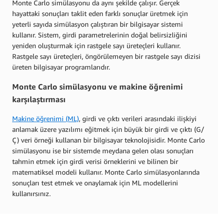
Monte Carlo simülasyonu da aynı şekilde çalışır. Gerçek
hayattaki sonuçları taklit eden farklı sonuçlar üretmek için
yeterli sayıda simülasyon çalıştıran bir bilgisayar sistemi
kullanır. Sistem, girdi parametrelerinin doğal belirsizliğini
yeniden oluşturmak için rastgele sayı üreteçleri kullanır.
Rastgele sayı üreteçleri, öngörülemeyen bir rastgele sayı dizisi
üreten bilgisayar programlarıdır.
Monte Carlo simülasyonu ve makine öğrenimi
karşılaştırması
Makine öğrenimi (ML)
, girdi ve çıktı verileri arasındaki ilişkiyi
anlamak üzere yazılımı eğitmek için büyük bir girdi ve çıktı (G/
Ç) veri örneği kullanan bir bilgisayar teknolojisidir. Monte Carlo
simülasyonu ise bir sistemde meydana gelen olası sonuçları
tahmin etmek için girdi verisi örneklerini ve bilinen bir
matematiksel modeli kullanır. Monte Carlo simülasyonlarında
sonuçları test etmek ve onaylamak için ML modellerini
kullanırsınız.