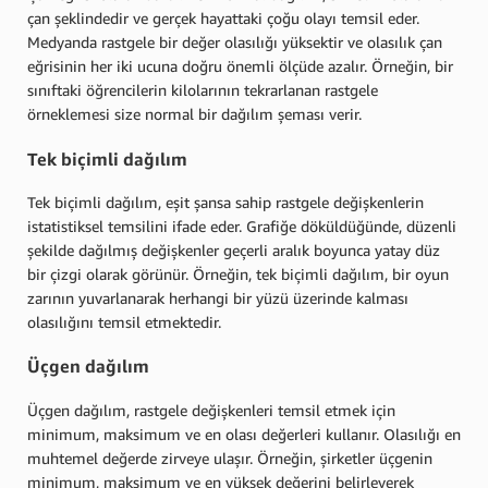
çan şeklindedir ve gerçek hayattaki çoğu olayı temsil eder.
Medyanda rastgele bir değer olasılığı yüksektir ve olasılık çan
eğrisinin her iki ucuna doğru önemli ölçüde azalır. Örneğin, bir
sınıftaki öğrencilerin kilolarının tekrarlanan rastgele
örneklemesi size normal bir dağılım şeması verir.
Tek biçimli dağılım
Tek biçimli dağılım, eşit şansa sahip rastgele değişkenlerin
istatistiksel temsilini ifade eder. Grafiğe döküldüğünde, düzenli
şekilde dağılmış değişkenler geçerli aralık boyunca yatay düz
bir çizgi olarak görünür. Örneğin, tek biçimli dağılım, bir oyun
zarının yuvarlanarak herhangi bir yüzü üzerinde kalması
olasılığını temsil etmektedir.
Üçgen dağılım
Üçgen dağılım, rastgele değişkenleri temsil etmek için
minimum, maksimum ve en olası değerleri kullanır. Olasılığı en
muhtemel değerde zirveye ulaşır. Örneğin, şirketler üçgenin
minimum, maksimum ve en yüksek değerini belirleyerek