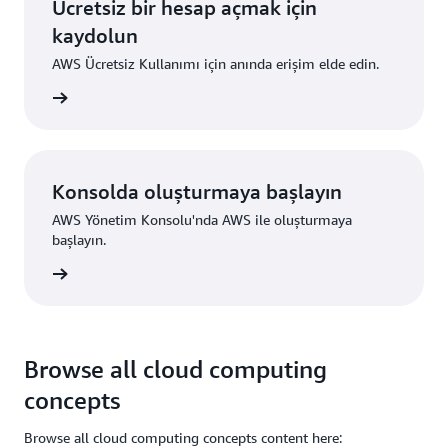
Ücretsiz bir hesap açmak için
kaydolun
AWS Ücretsiz Kullanımı için anında erişim elde edin.
ydolun
Konsolda oluşturmaya başlayın
AWS Yönetim Konsolu'nda AWS ile oluşturmaya
başlayın.
um açın
Browse all cloud computing
concepts
Browse all cloud computing concepts content here: