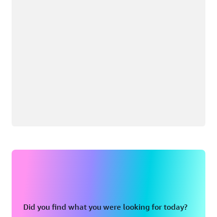
Did you find what you were looking for today?