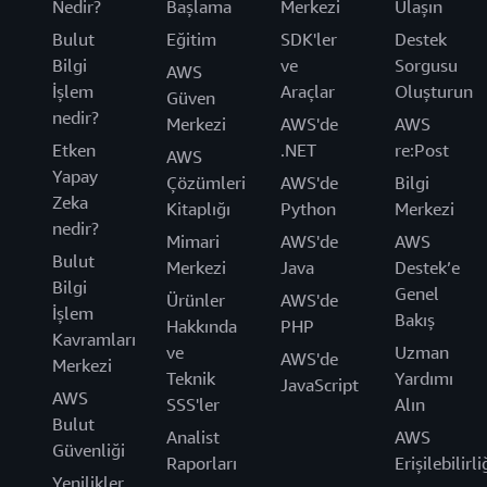
Nedir?
Başlama
Merkezi
Ulaşın
Bulut
Eğitim
SDK'ler
Destek
Bilgi
ve
Sorgusu
AWS
İşlem
Araçlar
Oluşturun
Güven
nedir?
Merkezi
AWS'de
AWS
Etken
.NET
re:Post
AWS
Yapay
Çözümleri
AWS'de
Bilgi
Zeka
Kitaplığı
Python
Merkezi
nedir?
Mimari
AWS'de
AWS
Bulut
Merkezi
Java
Destek’e
Bilgi
Genel
Ürünler
AWS'de
İşlem
Bakış
Hakkında
PHP
Kavramları
ve
Uzman
AWS'de
Merkezi
Teknik
Yardımı
JavaScript
AWS
SSS'ler
Alın
Bulut
Analist
AWS
Güvenliği
Raporları
Erişilebilirli
Yenilikler