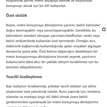
oluşturmak yerine, metni altyapıya iletmek ve oluşturulan
konuşmayı almak için bir API kullanırlar.
Özel sözlük
Bazen, metni konuşmaya dönüştürme yazılımı belirli kelimeleri
doğru tanımayabilir veya yorumlayamayabilir. Genellikle, bu
kelimelerin standart olmayan yazımları/telaffuzları vardır veya
belirli endüstrilerde kullanılan özel terimlerdir. Örneğin alıcı,
elektronik bağlamında kullanıldığında, gelen sinyalleri algılayan
donanıma işaret eder. Özel kelime dağarcığını destekleyen bir
metni konuşturmaya dönüştürme hizmeti seçerek, yazılımın
kullanıcılarla daha akıcı bir şekilde iletişim kurabilmesi için bu
terimleri ekleyebilirsiniz.
Tescilli özelleştirme
Bazı kullanım örneklerinde, şirketler tercih ettikleri ses stilini
oluşturulan sese yansıtmak isterler. Bunu yapmak için, tonlama,
nüanslar ve markaya özgü stil dahil olmak üzere belirli
gereksinimlere uyarlanacak bir metni konuşmaya dönüştürme