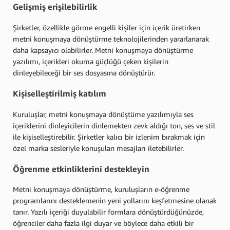
Gelişmiş erişilebilirlik
Şirketler, özellikle görme engelli kişiler için içerik üretirken
metni konuşmaya dönüştürme teknolojilerinden yararlanarak
daha kapsayıcı olabilirler. Metni konuşmaya dönüştürme
yazılımı, içerikleri okuma güçlüğü çeken kişilerin
dinleyebileceği bir ses dosyasına dönüştürür.
Kişiselleştirilmiş katılım
Kuruluşlar, metni konuşmaya dönüştüme yazılımıyla ses
içeriklerini dinleyicilerin dinlemekten zevk aldığı ton, ses ve stil
ile kişiselleştirebilir. Şirketler kalıcı bir izlenim bırakmak için
özel marka sesleriyle konuşulan mesajları iletebilirler.
Öğrenme etkinliklerini destekleyin
Metni konuşmaya dönüştürme, kuruluşların e-öğrenme
programlarını desteklemenin yeni yollarını keşfetmesine olanak
tanır. Yazılı içeriği duyulabilir formlara dönüştürdüğünüzde,
öğrenciler daha fazla ilgi duyar ve böylece daha etkili bir