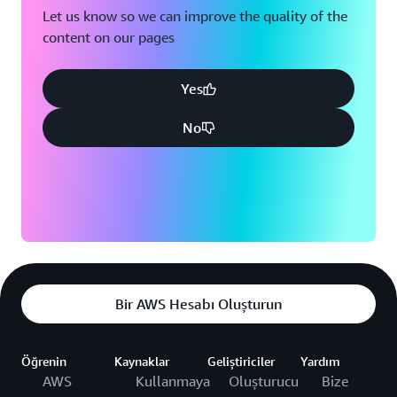
Let us know so we can improve the quality of the
content on our pages
Yes
No
Bir AWS Hesabı Oluşturun
Öğrenin
Kaynaklar
Geliştiriciler
Yardım
AWS
Kullanmaya
Oluşturucu
Bize