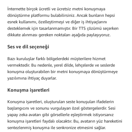
İnternette birçok ücretli ve ücretsiz metni konuşmaya
dönüştürme platformu bulabilirsiniz. Ancak bunların hepsi
esnek kullanımı, özelleştirmeyi ve diğer iş ihtiyaçlarını
desteklemek için tasarlanmamıştır. Bir TTS çözümü seçerken
dikkate alınması gereken noktaları aşağıda paylaşıyoruz.
Ses ve dil seçeneği
Bazı kuruluşlar farklı bölgelerdeki müşterilere hizmet
vermektedir. Bu nedenle, yerel dilde, lehçelerde ve seslerde
konuşma oluşturabilen bir metni konuşmaya dönüştürmeye
yazılımına ihtiyaç duyarlar.
Konuşma işaretleri
Konuşma işaretleri, oluşturulan seste konuşulan ifadelerin
başlangıcını ve sonunu vurgulayan özel göstergelerdir. Sesi
yapay zeka avatarı gibi görsellerle eşleştirmek istiyorsanız
konuşma işaretleri faydalı olacaktır. Bu, avatarın yüz hareketini
sentezlenmiş konuşma ile senkronize etmesini sağlar.