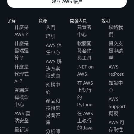
建立 AWS 帳戶
了解
資源
開發人員
說明
什麼是
入門
建置者
聯絡我
AWS？
中心
們
培訓
什麼是
軟體開
提交支
AWS 信
雲端運
發套件
援申請
任中心
算？
與工具
單
AWS 解
什麼是
.NET on
AWS
決方案
代理式
AWS
re:Post
程式庫
AI？
在 AWS
知識中
架構中
雲端運
上執行
心
心
算概念
的
AWS
產品和
中心
Python
Support
技術常
AWS 雲
在 AWS
概觀
見問答
端安全
上執行
集
AWS 可
的 Java
最新消
存取性
分析師