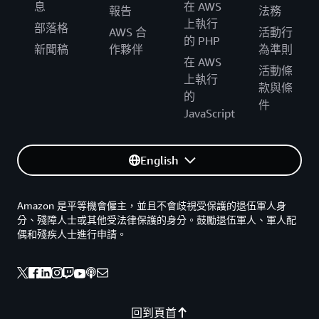
息
在 AWS
報告
法務
上執行
部落格
AWS 合
活動行
的 PHP
新聞稿
作夥伴
為準則
在 AWS
活動條
上執行
款與條
的
件
JavaScript
English
Amazon 是平等機會僱主，並且不會歧視受保護的退伍軍人身
分、殘障人士或其他受法律保護的身分。鼓勵退伍軍人、軍人配
偶和殘疾人士進行申請。
回到頁首