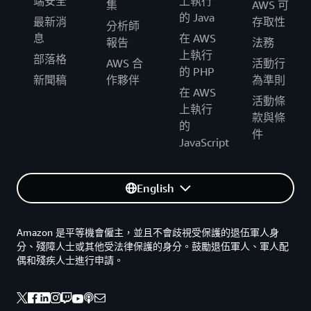
端安全
上執行
集
AWS 可
的 Java
最新消
存取性
分析師
息
在 AWS
報告
法務
上執行
部落格
AWS 合
活動行
的 PHP
新聞稿
作夥伴
為準則
在 AWS
活動條
上執行
款與條
的
件
JavaScript
English
Amazon 是平等機會僱主，並且不會歧視受保護的退伍軍人身
分、殘障人士或其他受法律保護的身分。鼓勵退伍軍人、軍人配
偶和殘疾人士進行申請。