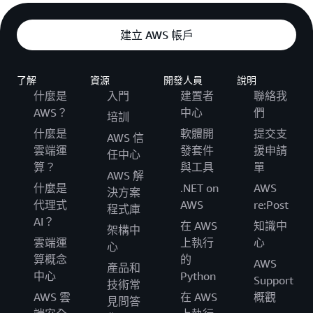
建立 AWS 帳戶
了解
資源
開發人員
說明
什麼是
入門
建置者
聯絡我
AWS？
中心
們
培訓
什麼是
軟體開
提交支
AWS 信
雲端運
發套件
援申請
任中心
算？
與工具
單
AWS 解
什麼是
.NET on
AWS
決方案
代理式
AWS
re:Post
程式庫
AI？
在 AWS
知識中
架構中
雲端運
上執行
心
心
算概念
的
AWS
產品和
中心
Python
Support
技術常
AWS 雲
在 AWS
概觀
見問答