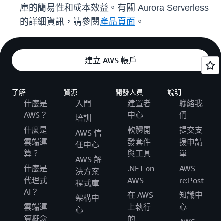
庫的簡易性和成本效益。有關 Aurora Serverless
的詳細資訊，請參閱
產品頁面
。
建立 AWS 帳戶
了解
資源
開發人員
說明
什麼是
入門
建置者
聯絡我
AWS？
中心
們
培訓
什麼是
軟體開
提交支
AWS 信
雲端運
發套件
援申請
任中心
算？
與工具
單
AWS 解
什麼是
.NET on
AWS
決方案
代理式
AWS
re:Post
程式庫
AI？
在 AWS
知識中
架構中
雲端運
上執行
心
心
算概念
的