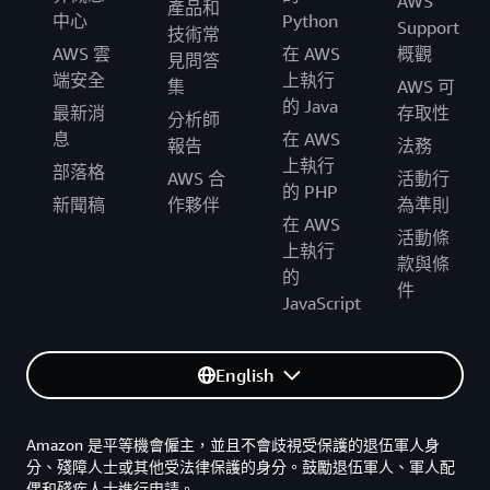
AWS
產品和
中心
Python
Support
技術常
AWS 雲
在 AWS
概觀
見問答
端安全
上執行
集
AWS 可
的 Java
最新消
存取性
分析師
息
在 AWS
報告
法務
上執行
部落格
AWS 合
活動行
的 PHP
新聞稿
作夥伴
為準則
在 AWS
活動條
上執行
款與條
的
件
JavaScript
English
Amazon 是平等機會僱主，並且不會歧視受保護的退伍軍人身
分、殘障人士或其他受法律保護的身分。鼓勵退伍軍人、軍人配
偶和殘疾人士進行申請。