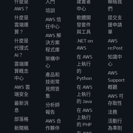
什麼是
入門
建置者
聯絡我
AWS？
中心
們
培訓
什麼是
軟體開
提交支
AWS 信
雲端運
發套件
援申請
任中心
算？
與工具
單
AWS 解
什麼是
.NET on
AWS
決方案
代理式
AWS
re:Post
程式庫
AI？
在 AWS
知識中
架構中
雲端運
上執行
心
心
算概念
的
AWS
產品和
中心
Python
Support
技術常
AWS 雲
在 AWS
概觀
見問答
端安全
上執行
集
AWS 可
的 Java
最新消
存取性
分析師
息
在 AWS
報告
法務
上執行
部落格
AWS 合
活動行
的 PHP
新聞稿
作夥伴
為準則