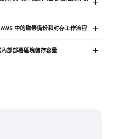
虛擬化 AWS 中的磁帶備份和封存工作流程
可建置資料工作流程來饋送資料湖、封存影像
osoft SQL、Oracle 和 SAP 等資料庫，
。
 可擴展內部部署區塊儲存容量
部署的實體磁帶替換成 AWS 中的虛擬磁
程。Tape Gateway 支援內部部署所有頂
虛擬磁帶以提供低延遲資料存取。
內部部署的 Windows 和 Linux 伺服器結合使
內部部署應用程式提供可擴展的儲存空間。
獲益於可擴展的雲端儲存及資料保護，以滿
資料且不斷增長的資料集儲存需求。