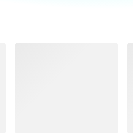
載入中
載