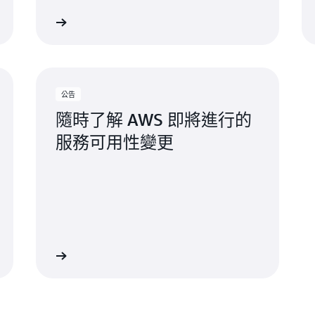
哥
AWS 培訓
AWS 合作夥伴網
尼亞州
州
公告
隨時了解 AWS 即將進行的
納州
服務可用性變更
里州
達州
省
產品生命週期