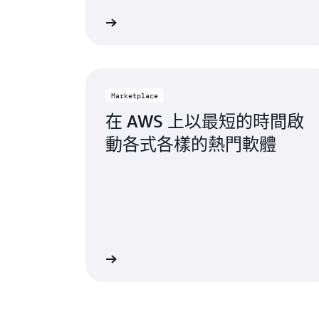
海沃德，加利福尼亞州
克雷塔羅，墨西
分析師報告
休斯頓，德克薩斯州
鹽湖城，猶他州
傑克遜維爾，佛羅里達
聖荷西，加利福
州
西雅圖，華盛頓
Marketplace
堪薩斯城，密蘇里州
在 AWS 上以最短的時間啟
南本德，印第安
動各式各樣的熱門軟體
洛杉磯，加利福尼亞州
聖路易斯，密蘇
邁阿密，佛羅里達州
坦帕灣，佛羅里
明尼亞波利斯，明尼蘇
多倫多，安大略
達州
華盛頓特區
蒙特婁，魁北克省
AWS Marketplace
AWS 