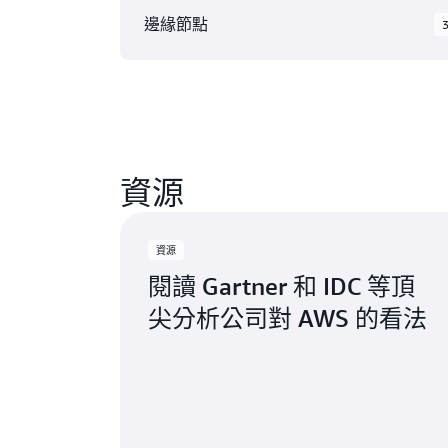
AWS GovCloud (美國東部)
邊緣節點
AWS GovCloud (美國西部)
北美洲 AWS 雲端在 9 個 地理區域 內有 31
加拿大 (中部)
區域，包含 31 個 邊緣網路位置 和 3 個 
加拿大西部 (卡加利)
位置。
墨西哥 (中部)
阿什本，維吉尼亞州
納什維爾，田納
資源
美國西部 (加利佛尼亞北部)
亞特蘭大，喬治亞州
紐約，紐約州
美國東部 (維吉尼亞北部)
波士頓，麻薩諸塞州
紐瓦克，新澤西
美國東部 (俄亥俄)
資源
芝加哥，伊利諾州
帕洛阿爾托，加
閱讀 Gartner 和 IDC 等頂
美國西部 (奧勒岡)
亞州
尖分析公司對 AWS 的看法
可用
即將推出
哥倫布，俄亥俄州
鳳凰城，亞利桑
達拉斯/沃斯堡，德克薩
斯州
費城，賓夕法尼
丹佛，科羅拉多州
波特蘭，奧勒岡