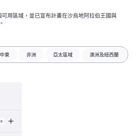
23 個可用區域，並已宣布計畫在沙烏地阿拉伯王國與
域。
中東
非洲
亞太區域
澳洲及紐西蘭
9