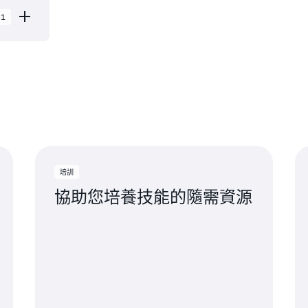
31
 個 可用
邊緣快取
西州
州
培訓
利福尼
協助您培養技能的隨需資源
那州
亞州
州