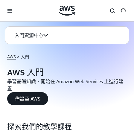
跳至主要內容
入門資源中心
AWS
入門
AWS 入門
學習基礎知識，開始在 Amazon Web Services 上進行建
置
佈設至 AWS
探索我們的教學課程