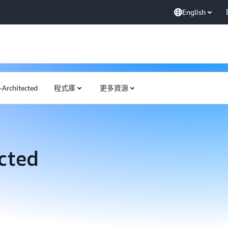
English
Architected
程式庫
更多資源
cted
Reliance Steel and