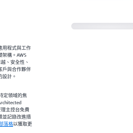
Architected Framew
為各種應用程式與工作
架構。AWS
營運卓越、安全性、
客戶與合作夥伴
的設計。
含專注於特定領域的焦
chitected
 管理主控台免費
題並記錄改進措
ed 部落格
以獲取更